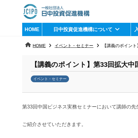
コ
ン
テ
日
j
HOME
日中投資促進機構について
ン
c
中
ツ
i
HOME
イベント・セミナー
【講義のポイント】
へ
p
投
ス
o
資
【講義のポイント】第33回拡大中国ビ
キ
ッ
促
イベント・セミナー
プ
b
進
y
機
k
第33回中国ビジネス実務セミナーにおいて講師の
a
構
n
ご紹介させていただきます。
a
u