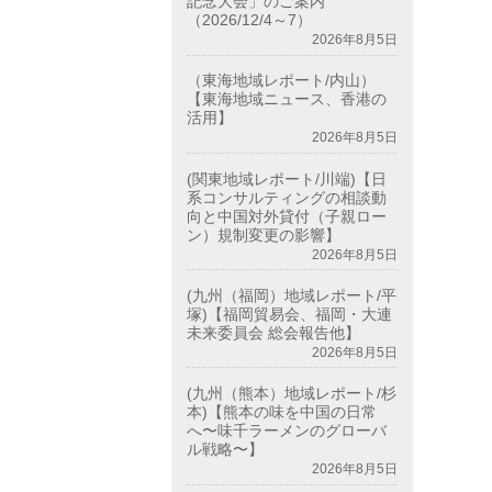
記念大会」のご案内
（2026/12/4～7）
2026年8月5日
（東海地域レポート/内山）
【東海地域ニュース、香港の
活用】
2026年8月5日
(関東地域レポート/川端)【日
系コンサルティングの相談動
向と中国対外貸付（子親ロー
ン）規制変更の影響】
2026年8月5日
(九州（福岡）地域レポート/平
塚)【福岡貿易会、福岡・大連
未来委員会 総会報告他】
2026年8月5日
(九州（熊本）地域レポート/杉
本)【熊本の味を中国の日常
へ〜味千ラーメンのグローバ
ル戦略〜】
2026年8月5日