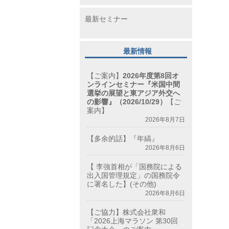
最新セミナー
最新情報
【ご案内】
2026年度第8回オ
ンラインセミナー『米国中間
選挙の展望と東アジア外交へ
の影響』（2026/10/29）
【ご
案内】
2026年8月7日
【多余的話】『年縞』
2026年8月6日
【 李強首相が「国務院による
出入国管理規定」の国務院令
に署名した】(その他)
2026年8月6日
【ご協力】株式会社衆和
「2026上海マラソン 第30回