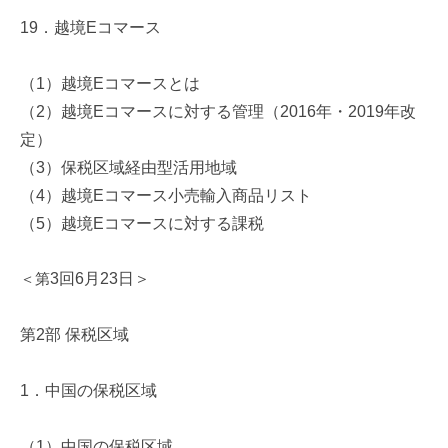
19
．越境
E
コマース
（
1
）越境
E
コマースとは
（
2
）越境
E
コマースに対する管理（
2016
年・
2019
年改
定）
（
3
）保税区域経由型活用地域
（
4
）越境
E
コマース小売輸入商品リスト
（
5
）越境
E
コマースに対する課税
＜第
3
回
6
月
23
日＞
第
2
部 保税区域
1
．中国の保税区域
（
1
）中国の保税区域