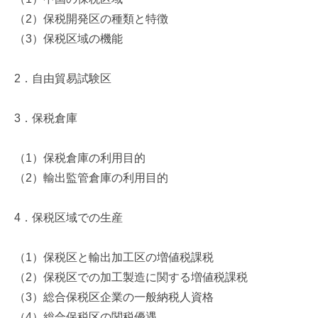
（
2
）保税開発区の種類と特徴
（
3
）保税区域の機能
2
．自由貿易試験区
3
．保税倉庫
（
1
）保税倉庫の利用目的
（
2
）輸出監管倉庫の利用目的
4
．保税区域での生産
（
1
）保税区と輸出加工区の増値税課税
（
2
）保税区での加工製造に関する増値税課税
（
3
）総合保税区企業の一般納税人資格
（
4
）総合保税区の関税優遇