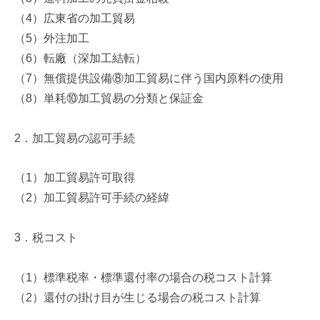
（
4
）広東省の加工貿易
（
5
）外注加工
（
6
）転廠（深加工結転）
（
7
）無償提供設備⑧加工貿易に伴う国内原料の使用
（
8
）単耗⑩加工貿易の分類と保証金
2
．加工貿易の認可手続
（
1
）加工貿易許可取得
（
2
）加工貿易許可手続の経緯
3
．税コスト
（
1
）標準税率・標準還付率の場合の税コスト計算
（
2
）還付の掛け目が生じる場合の税コスト計算