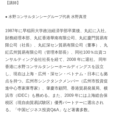
【講師】
● 水野コンサルタンシーグループ代表 水野真澄
1987
年に早稲田大学政治経済学部卒業後、丸紅に入社。
財務経理本部、丸紅香港華南有限公司、丸紅廈門貿易有
限公司（社長）、丸紅深セン貿易有限公司（董事）、丸
紅広州貿易有限公司（管理本部長）、同社
100
％出資コ
ンサルティング会社社長を経て、
2008
年に退社。
同年
香港に水野コンサルタンシーホールディングスを設立
し、現在は上海・広州・深セン・ベトナム・日本にも拠
点を持つ。広州市シンクタンクメンバー（広州市投資促
進中心専家庫専家）、肇慶市顧問、香港貿易発展局、横
浜市（
IDEC
）も務める。また、
2009
年には上海総合保
税区（現自由貿易試験区）優秀パートナーに選出され
る。「中国ビジネス投資
Q&A
」など著書多数。