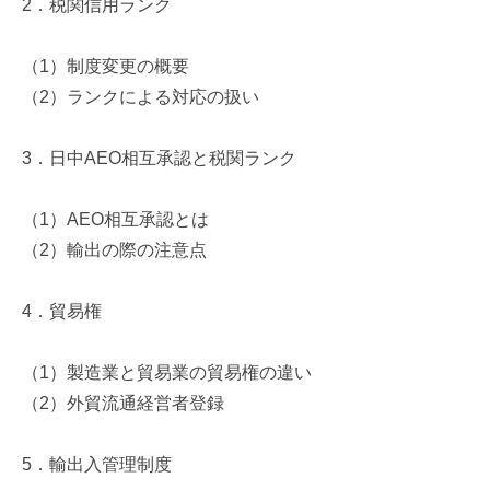
2
．税関信用ランク
（
1
）制度変更の概要
（
2
）ランクによる対応の扱い
3
．日中
AEO
相互承認と税関ランク
（
1
）
AEO
相互承認とは
（
2
）輸出の際の注意点
4
．貿易権
（
1
）製造業と貿易業の貿易権の違い
（
2
）外貿流通経営者登録
5
．輸出入管理制度