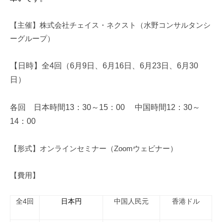
【主催】株式会社チェイス・ネクスト（水野コンサルタンシ
ーグループ）
【日時】全
4
回（
6
月
9
日、
6
月
16
日、
6
月
23
日、
6
月
30
日）
各回 日本時間
13
：
30
～
15
：
00
中国時間
12
：
30
～
14
：
00
【形式】オンラインセミナー（
Zoom
ウェビナー）
【費用】
全4回
日本円
中国人民元
香港ドル