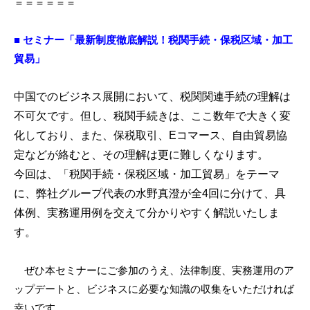
＝＝＝＝＝＝
m
i
■ セミナー「最新制度徹底解説！税関手続・保税区域・加工
貿易」
中国でのビジネス展開において、税関関連手続の理解は
不可欠です。但し、税関手続きは、ここ数年で大きく変
化しており、また、保税取引、
E
コマース、自由貿易協
定などが絡むと、その理解は更に難しくなります。
今回は、「税関手続・保税区域・加工貿易」をテーマ
に、弊社グループ代表の水野真澄が全
4
回に分けて、具
体例、実務運用例を交えて分かりやすく解説いたしま
す。
ぜひ本セミナーにご参加のうえ、法律制度、実務運用のア
ップデートと、ビジネスに必要な知識の収集をいただければ
幸いです。