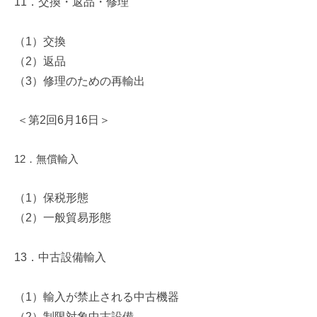
11
．交換・返品・修理
（
1
）交換
（
2
）返品
（
3
）修理のための再輸出
＜第
2
回
6
月
16
日＞
12
．無償輸入
（
1
）保税形態
（
2
）一般貿易形態
13
．中古設備輸入
（
1
）輸入が禁止される中古機器
（
2
）制限対象中古設備