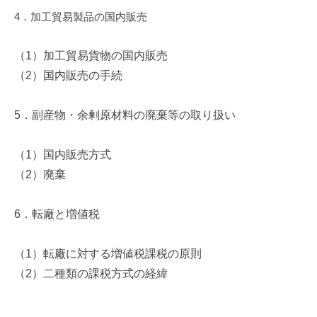
4
．加工貿易製品の国内販売
（
1
）加工貿易貨物の国内販売
（
2
）国内販売の手続
5
．副産物・余剰原材料の廃棄等の取り扱い
（
1
）国内販売方式
（
2
）廃棄
6
．転廠と増値税
（
1
）転廠に対する増値税課税の原則
（
2
）二種類の課税方式の経緯