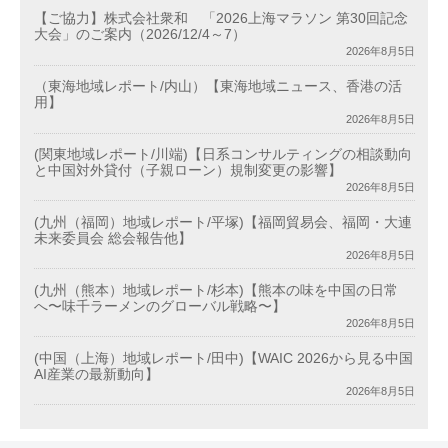
【ご協力】株式会社衆和 「2026上海マラソン 第30回記念
大会」のご案内（2026/12/4～7）
2026年8月5日
（東海地域レポート/内山）【東海地域ニュース、香港の活
用】
2026年8月5日
(関東地域レポート/川端)【日系コンサルティングの相談動向
と中国対外貸付（子親ローン）規制変更の影響】
2026年8月5日
(九州（福岡）地域レポート/平塚)【福岡貿易会、福岡・大連
未来委員会 総会報告他】
2026年8月5日
(九州（熊本）地域レポート/杉本)【熊本の味を中国の日常
へ〜味千ラーメンのグローバル戦略〜】
2026年8月5日
(中国（上海）地域レポート/田中)【WAIC 2026から見る中国
AI産業の最新動向】
2026年8月5日