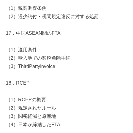
（
1
）税関調査条例
（
2
）過少納付・税関規定違反に対する処罰
17
．中国
ASEAN
間の
FTA
（
1
）適用条件
（
2
）輸入地での関税免除手続
（
3
）
ThirdPartyInvoice
18
．
RCEP
（
1
）
RCEP
の概要
（
2
）規定されたルール
（
3
）関税軽減と原産地
（
4
）日本が締結した
FTA