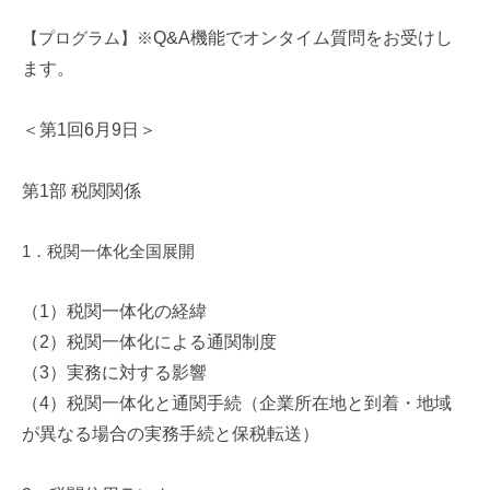
【プログラム】※
Q&A
機能でオンタイム質問をお受けし
ます。
＜第
1
回
6
月
9
日＞
第
1
部
税関関係
1
．税関一体化全国展開
（
1
）税関一体化の経緯
（
2
）税関一体化による通関制度
（
3
）実務に対する影響
（
4
）税関一体化と通関手続（企業所在地と到着・地域
が異なる場合の実務手続と保税転送）