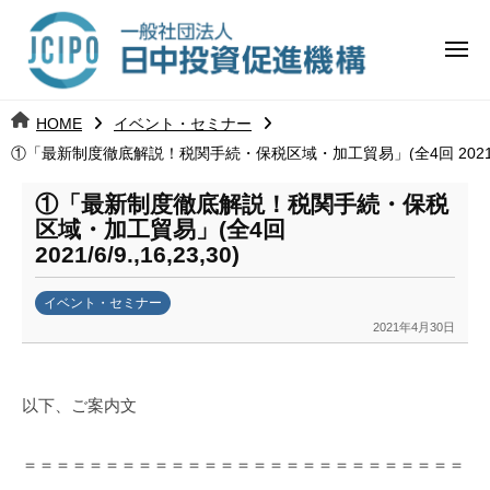
コ
日
ー
ン
中
メ
テ
ニ
投
ュ
ン
日
ー
j
HOME
イベント・セミナー
ツ
資
c
①「最新制度徹底解説！税関手続・保税区域・加工貿易」(全4回 2021/6/9.,
中
へ
i
促
ス
p
①「最新制度徹底解説！税関手続・保税
投
進
キ
o
区域・加工貿易」(全4回
ッ
機
2021/6/9.,16,23,30)
資
プ
構
促
イベント・セミナー
2021年4月30日
b
進
y
k
機
以下、ご案内文
a
構
n
a
＝＝＝＝＝＝＝＝＝＝＝＝＝＝＝＝＝＝＝＝＝＝＝＝＝＝＝
u