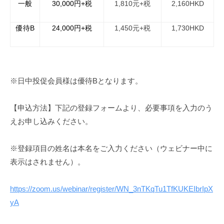
一般
30,000
円+税
1,810
元+税
2,160HKD
優待B
24,000
円+税
1,450
元+税
1,730HKD
※日中投促会員様は優待
B
となります。
【申込方法】下記の登録フォームより、必要事項を入力のう
えお申し込みください。
※登録項目の姓名は本名をご入力ください（ウェビナー中に
表示はされません）。
https://zoom.us/webinar/register/WN_3nTKqTu1TfKUKEIbrIpX
yA