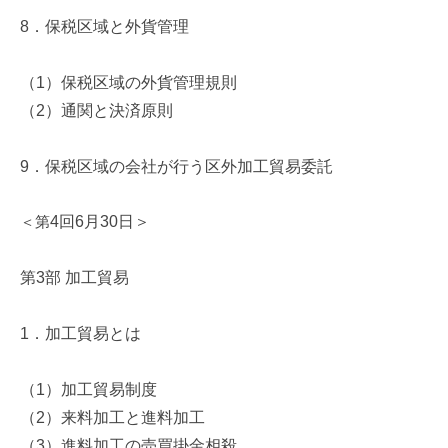
8
．保税区域と外貨管理
（
1
）保税区域の外貨管理規則
（
2
）通関と決済原則
9
．保税区域の会社が行う区外加工貿易委託
＜第
4
回
6
月
30
日＞
第
3
部 加工貿易
1
．加工貿易とは
（
1
）加工貿易制度
（
2
）来料加工と進料加工
（
3
）進料加工の売買掛金相殺