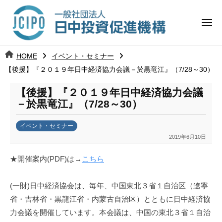
コ
日
ー
ン
中
メ
テ
ニ
投
ュ
ン
日
ー
j
HOME
イベント・セミナー
ツ
資
c
【後援】『２０１９年日中経済協力会議－於黒竜江』（7/28～30）
中
へ
i
促
ス
p
【後援】『２０１９年日中経済協力会議
投
進
キ
o
－於黒竜江』（7/28～30）
ッ
機
資
イベント・セミナー
プ
構
促
2019年6月10日
b
y
進
★開催案内(PDF)は→
こちら
k
a
機
(一財)日中経済協会は、毎年、中国東北３省１自治区（遼寧
n
構
a
省・吉林省・黒龍江省・内蒙古自治区）とともに日中経済協
u
力会議を開催しています。本会議は、中国の東北３省１自治
m