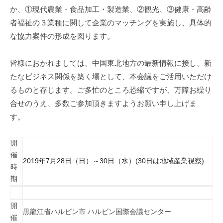
か、①現代農業・食品加工・製造業、②観光、③健康・高齢
者福祉の３業種に関して企業のマッチングを実施し、具体的
な協力案件の形成を図ります。
皆様におかれましては、中国東北地方の最新情報に接し、新
たなビジネス関係を築く場として、本会議をご活用いただけ
るものと存じます。ご多忙のところ恐縮ですが、万障お繰り
合せのうえ、多数ご参加頂きますようお願い申し上げま
す。
開
催
2019年7月28日（日）～30日（水）(
30日は地域産業視察)
時
期
開
黒龍江省ハルビン市 ハルビン国際会議センター
催