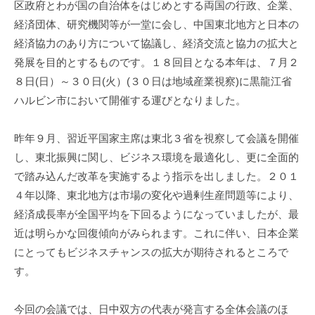
区政府とわが国の自治体をはじめとする両国の行政、企業、
i
経済団体、研究機関等が一堂に会し、中国東北地方と日本の
経済協力のあり方について協議し、経済交流と協力の拡大と
発展を目的とするものです。１８回目となる本年は、７月２
８日(日）～３０日(火）(３０日は地域産業視察)に黒龍江省
ハルビン市において開催する運びとなりました。
昨年９月、習近平国家主席は東北３省を視察して会議を開催
し、東北振興に関し、ビジネス環境を最適化し、更に全面的
で踏み込んだ改革を実施するよう指示を出しました。２０１
４年以降、東北地方は市場の変化や過剰生産問題等により、
経済成長率が全国平均を下回るようになっていましたが、最
近は明らかな回復傾向がみられます。これに伴い、日本企業
にとってもビジネスチャンスの拡大が期待されるところで
す。
今回の会議では、日中双方の代表が発言する全体会議のほ