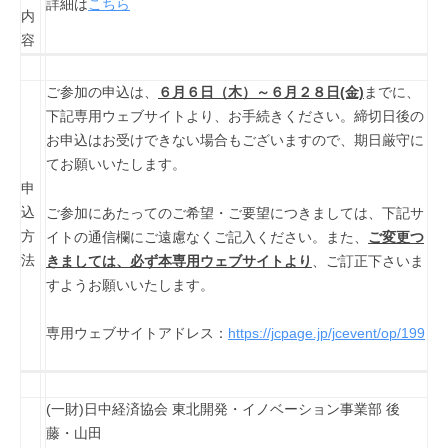
詳細は
こちら
内
容
ご参加の申込は、
６月６日（木）～６月２８日(金)
までに、
下記専用ウェブサイトより、お手続きください。締切日後の
お申込はお受けできない場合もございますので、期日厳守に
てお願いいたします。
申
込
ご参加にあたってのご希望・ご要望につきましては、下記サ
方
イトの通信欄にご遠慮なくご記入ください。また、
ご変更つ
法
きましては、必ず本専用ウェブサイトより
、ご訂正下さいま
すようお願いいたします。
専用ウェブサイトアドレス：
https://jcpage.jp/jcevent/op/199
(一財)日中経済協会 東北開発・イノベーション事業部 後
藤・山田