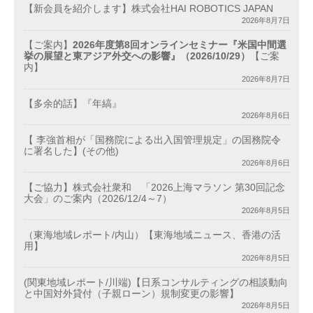
【新会員を紹介します】株式会社HAI ROBOTICS JAPAN
2026年8月7日
【ご案内】
2026年度第8回オンラインセミナー『米国中間選
挙の展望と東アジア外交への影響』（2026/10/29）
【ご案
内】
2026年8月7日
【多余的話】『年縞』
2026年8月6日
【 李強首相が「国務院による出入国管理規定」の国務院令
に署名した】(その他)
2026年8月6日
【ご協力】株式会社衆和 「2026上海マラソン 第30回記念
大会」のご案内（2026/12/4～7）
2026年8月5日
（東海地域レポート/内山）【東海地域ニュース、香港の活
用】
2026年8月5日
(関東地域レポート/川端)【日系コンサルティングの相談動向
と中国対外貸付（子親ローン）規制変更の影響】
2026年8月5日