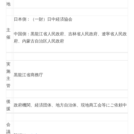
地
日本側：（一財）日中経済協会
主
中国側：黒龍江省人民政府、吉林省人民政府、遼寧省人民政
催
府、内蒙古自治区人民政府
実
施
黒龍江省商務庁
主
管
後
政府機関、経済団体、地方自治体、現地商工会等にご依頼中
援
会
議