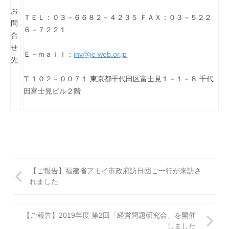
お
ＴＥＬ：０３－６６８２－４２３５ ＦＡＸ：０３－５２２
問
６－７２２１
合
せ
Ｅ－ｍａｉｌ：
inv@jc-web.or.jp
先
〒１０２－００７１ 東京都千代田区富士見１－１－８ 千代
田富士見ビル２階
投
【ご報告】福建省アモイ市政府訪日団ご一行が来訪さ
稿
れました
ナ
ビ
【ご報告】2019年度 第2回「経営問題研究会」を開催
しました