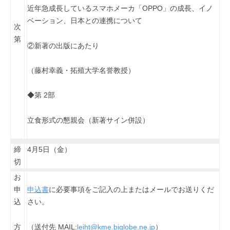
近年急成長しているスマホメーカ「OPPO」の成長、イノ
ベーション、日本との連携について
次
第
②新著の出版にあたり
（藤村幸義・拓殖大学名誉教授）
◆第 2部
立食形式の懇親会（新著サイン併設）
締
4月5日（金）
切
お
申
申込書
に必要事項をご記入の上またはメールでお送りくだ
込
さい。
方
（送付先 MAIL:
leiht@kme.biglobe.ne.jp
）