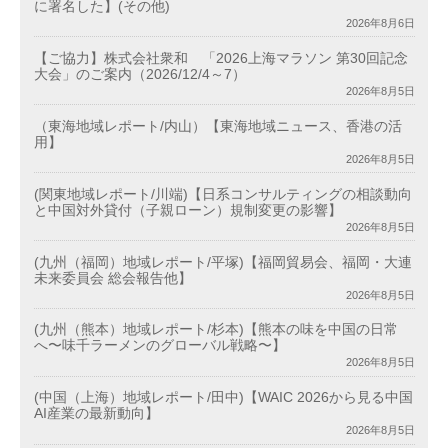
に署名した】(その他)
2026年8月6日
【ご協力】株式会社衆和 「2026上海マラソン 第30回記念
大会」のご案内（2026/12/4～7）
2026年8月5日
（東海地域レポート/内山）【東海地域ニュース、香港の活
用】
2026年8月5日
(関東地域レポート/川端)【日系コンサルティングの相談動向
と中国対外貸付（子親ローン）規制変更の影響】
2026年8月5日
(九州（福岡）地域レポート/平塚)【福岡貿易会、福岡・大連
未来委員会 総会報告他】
2026年8月5日
(九州（熊本）地域レポート/杉本)【熊本の味を中国の日常
へ〜味千ラーメンのグローバル戦略〜】
2026年8月5日
(中国（上海）地域レポート/田中)【WAIC 2026から見る中国
AI産業の最新動向】
2026年8月5日