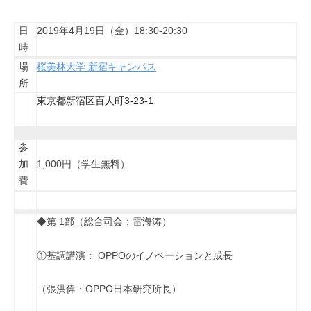
日
2019年4月19日（金）18:30-20:30
時
場
桜美林大学 新宿キャンパス
所
東京都新宿区百人町
3-23-1
参
加
1,000円（学生無料）
費
◆第 1部（総合司会：雷海涛）
①基調講演： OPPOのイノベーションと成長
（張洪偉・OPPO日本研究所長）