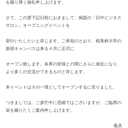
を賜り厚く御礼申し上げます。
i
さて、この度下記日程におきまして、掲題の「日中ビジネス
サロン」オープニングイベントを
挙行いたしたいと存じます。ご承知のとおり、桜美林大学の
新宿キャンパスは来る４月に正式に
オープン致します。各界の皆様との間にさらに身近になり、
より多くの交流ができるものと存じます。
本イベントはその一環としてオープンするに至りました。
つきましては、ご多忙中に恐縮ではございますが、ご臨席の
栄を賜りたくご案内申し上げます。
敬具