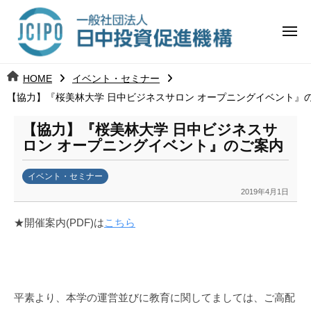
コ
日
ー
ン
中
メ
テ
ニ
投
ュ
ン
日
ー
j
HOME
イベント・セミナー
ツ
資
c
【協力】『桜美林大学 日中ビジネスサロン オープニングイベント』
中
へ
i
促
ス
p
【協力】『桜美林大学 日中ビジネスサ
投
進
キ
o
ロン オープニングイベント』のご案内
ッ
機
資
イベント・セミナー
プ
構
促
2019年4月1日
b
y
進
★開催案内(PDF)は
こちら
k
a
機
n
構
a
u
平素より、本学の運営並びに教育に関してましては、ご高配
m