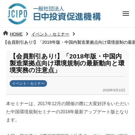
コ
日
ー
ン
中
メ
テ
ニ
投
ュ
ン
日
ー
j
HOME
イベント・セミナー
ツ
資
c
【会員割引あり!】「2018年版・中国内製造業拠点向け環境規制の最
中
へ
i
促
ス
p
【会員割引あり!】「2018年版・中国内
投
進
キ
o
製造業拠点向け環境規制の最新動向と環
ッ
機
境実務の注意点」
資
プ
構
促
イベント・セミナー
2018年9月12日
b
進
y
本セミナーは、2017年12月の開催の際に大変好評をいただい
k
機
た中国環境規制セミナーの2018年最新アップデート版となり
a
ます。
構
n
a
u