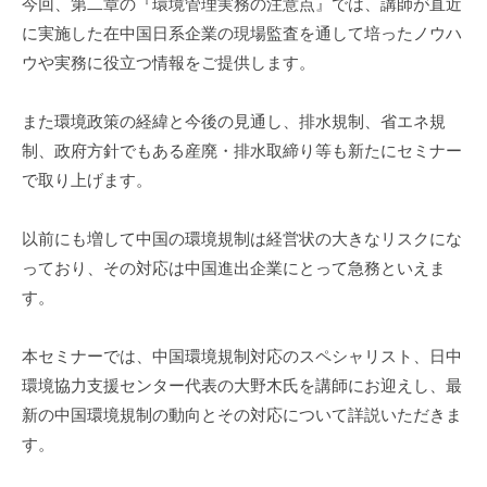
今回、第二章の『環境管理実務の注意点』では、講師が直近
m
に実施した在中国日系企業の現場監査を通して培ったノウハ
i
ウや実務に役立つ情報をご提供します。
また環境政策の経緯と今後の見通し、排水規制、省エネ規
制、政府方針でもある産廃・排水取締り等も新たにセミナー
で取り上げます。
以前にも増して中国の環境規制は経営状の大きなリスクにな
っており、その対応は中国進出企業にとって急務といえま
す。
本セミナーでは、中国環境規制対応のスペシャリスト、日中
環境協力支援センター代表の大野木氏を講師にお迎えし、最
新の中国環境規制の動向とその対応について詳説いただきま
す。