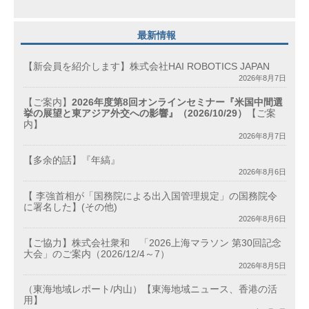
最新情報
【新会員を紹介します】株式会社HAI ROBOTICS JAPAN
2026年8月7日
【ご案内】
2026年度第8回オンラインセミナー『米国中間選
挙の展望と東アジア外交への影響』（2026/10/29）
【ご案
内】
2026年8月7日
【多余的話】『年縞』
2026年8月6日
【 李強首相が「国務院による出入国管理規定」の国務院令
に署名した】(その他)
2026年8月6日
【ご協力】株式会社衆和 「2026上海マラソン 第30回記念
大会」のご案内（2026/12/4～7）
2026年8月5日
（東海地域レポート/内山）【東海地域ニュース、香港の活
用】