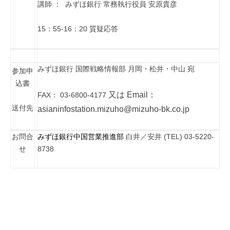
講師 ： みずほ銀行 常務執行役員 安原貴彦
15：55-16：20 質疑応答
みずほ銀行 国際戦略情報部 月岡・松井・中山 宛
参加申
込書
又は Email：
FAX： 03-6800-4177
送付先
asianinfostation.mizuho@mizuho-bk.co.jp
お問合
みずほ銀行中国営業推進部
白井／安井
(TEL) 03-5220-
せ
8738