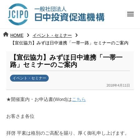
コ
日
ー
ン
中
メ
テ
ニ
投
ュ
ン
日
ー
j
HOME
イベント・セミナー
ツ
資
c
【宣伝協力】みずほ日中連携「一帯一路」セミナーのご案内
中
へ
i
促
ス
【宣伝協力】みずほ日中連携「一帯一
p
投
進
キ
路」セミナーのご案内
o
ッ
機
資
イベント・セミナー
プ
構
促
2018年4月11日
b
y
進
★開催案内・お申込書(Word)は
こちら
k
a
機
お客さま各位
n
a
構
u
拝啓 平素は格別のご高配を賜り、厚く御礼申し上げます。
m