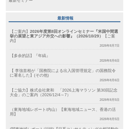
最新セミナー
最新情報
【ご案内】
2026年度第8回オンラインセミナー『米国中間選
挙の展望と東アジア外交への影響』（2026/10/29）
【ご案
内】
2026年8月7日
【多余的話】『年縞』
2026年8月6日
【 李強首相が「国務院による出入国管理規定」の国務院令
に署名した】(その他)
2026年8月6日
【ご協力】株式会社衆和 「2026上海マラソン 第30回記念
大会」のご案内（2026/12/4～7）
2026年8月5日
（東海地域レポート/内山）【東海地域ニュース、香港の活
用】
2026年8月5日