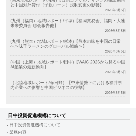
(関東地域レポート/川端)【日系コンサルティングの相談動向
と中国対外貸付（子親ローン）規制変更の影響】
2026年8月5日
(九州（福岡）地域レポート/平塚)【福岡貿易会、福岡・大連
未来委員会 総会報告他】
2026年8月5日
(九州（熊本）地域レポート/杉本)【熊本の味を中国の日常
へ〜味千ラーメンのグローバル戦略〜】
2026年8月5日
(中国（上海）地域レポート/田中)【WAIC 2026から見る中国
AI産業の最新動向】
2026年8月5日
（北陸地域レポート/春日野）【中東情勢下における福井県
内企業への影響と中国ビジネスの役割】
2026年8月5日
日中投資促進機構について
日中投資促進機構について
業務内容