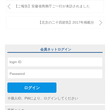
投
【ご報告】安徽省商務庁ご一行が来訪されました
稿
ナ
【北京の二十四節気】2017年掲載分
ビ
ゲ
ー
会員ネットログイン
シ
ョ
ン
ログイン
※個人ID、PWにより、ログインしてください