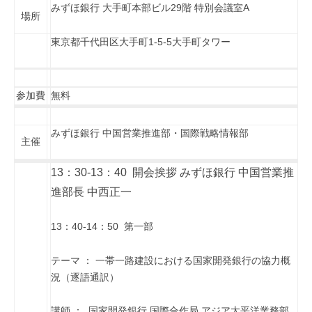
みずほ銀行 大手町本部ビル29階 特別会議室A
場所
東京都千代田区大手町1-5-5大手町タワー
参加費
無料
みずほ銀行 中国営業推進部・国際戦略情報部
主催
13：30-13：40 開会挨拶 みずほ銀行 中国営業推
進部長 中西正一
13：40-14：50 第一部
テーマ ： 一帯一路建設における国家開発銀行の協力概
況（逐語通訳）
講師 ： 国家開発銀行 国際合作局 アジア太平洋業務部