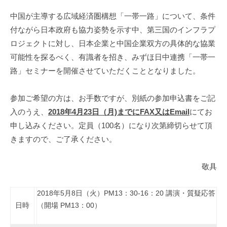
i
中国が主導する広域経済圏構想「一帯一路」について、条件
付ながら日本政府も協力姿勢を示す中、第三国のインフラプ
ロジェクトに対し、日本企業と中国企業双方の具体的な協業
可能性を探るべく、有識者を招き、みずほ日中連携「一帯一
路」セミナーを開催させていただくこととなりました。
参加ご希望の方は、お手数ですが、別紙の参加申込書をご記
入のうえ、
2018年4月23日（月)までにFAX又はEmail
にてお
申し込みください。定員（100名）になり次第締切らせて頂
きますので、ご了承ください。
敬具
2018年5月8日（火）
PM13
：
30-16
：
20
講演・質疑応答
日時
（開場
PM13
：
00
）