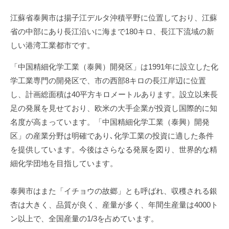
i
江蘇省泰興市は揚子江デルタ沖積平野に位置しており、江蘇
省の中部にあり長江沿いに海まで180キロ、長江下流域の新
しい港湾工業都市です。
「中国精細化学工業（泰興）開発区」は
1991年に設立した化
学工業専門の開発区で、
市の西部8キロの長江岸辺に位置
し、計画総面積は40平方キロメートルあります。設立以来長
足の発展を見せており、欧米の大手企業が投資し国際的に知
名度が高まっています。「中国精細化学工業（泰興）開発
区」の産業分野は明確であり､化学工業の投資に適した条件
を提供しています。今後はさらなる発展を図り、世界的な精
細化学団地を目指しています。
泰興市はまた「イチョウの故郷」とも呼ばれ、収穫される銀
杏は大きく、品質が良く、産量が多く、年間生産量は4000ト
ン以上で、全国産量の1/3を占めています。