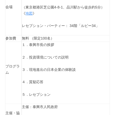
会場
（東京都港区芝公園4-8-1、品川駅から徒歩約5分）
《
地図
》
レセプション・パーティー： 34階「ルビー34」
参加費
無料 （限定100名）
１．泰興市長の挨拶
２．投資環境についての説明
プログラ
３．現地進出の日本企業の体験談
ム
４．質疑応答
５．レセプション
主催：泰興市人民政府
主催・協