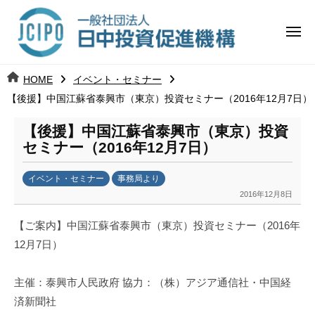
コ
日
ー
ン
中
メ
テ
ニ
投
ュ
ン
日
ー
j
HOME
イベント・セミナー
ツ
資
c
【後援】中国江蘇省泰興市（東京）投資セミナー（2016年12月7日）
中
へ
i
促
ス
p
【後援】中国江蘇省泰興市（東京）投資
投
進
キ
o
セミナー（2016年12月7日）
ッ
機
資
イベント・セミナー
事務局より
プ
構
促
2016年12月8日
b
y
進
【ご案内】中国江蘇省泰興市（東京）投資セミナー（2016年
k
12月7日）
a
機
n
構
a
主催：泰興市人民政府 協力：（株）アジア通信社・中国経
u
済新聞社
m