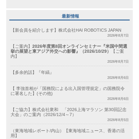
最新情報
【新会員を紹介します】株式会社HAI ROBOTICS JAPAN
2026年8月7日
【ご案内】
2026年度第8回オンラインセミナー『米国中間選
挙の展望と東アジア外交への影響』（2026/10/29）
【ご案
内】
2026年8月7日
【多余的話】『年縞』
2026年8月6日
【 李強首相が「国務院による出入国管理規定」の国務院令
に署名した】(その他)
2026年8月6日
【ご協力】株式会社衆和 「2026上海マラソン 第30回記念
大会」のご案内（2026/12/4～7）
2026年8月5日
（東海地域レポート/内山）【東海地域ニュース、香港の活
用】