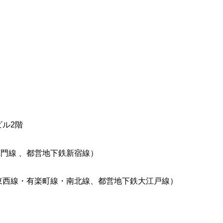
ビル2階
門線 、都営地下鉄新宿線）
東西線・有楽町線・南北線、都営地下鉄大江戸線）