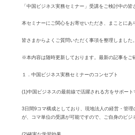
u
「中国ビジネス実務セミナー」受講をご検討中の皆
m
i
本セミナーにご関心をお寄せいただき、まことにあ
皆さまからよくご質問いただく事項を整理しました
※本内容は随時更新しております。最新の記事をご
１．中国ビジネス実務セミナーのコンセプト
(1)中国ビジネスの最前線で活躍される方をサポー
3日間9コマ構成としており、現地法人の経営・管
が、コマ単位の受講が可能ですので、ご自身のビジ
(2)確実な学習効果