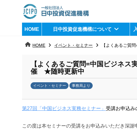
コ
ン
テ
日
j
HOME
日中投資促進機構について
ン
c
中
ツ
i
HOME
イベント・セミナー
【よくあるご質問=
へ
p
投
ス
o
資
【よくあるご質問=中国ビジネス実務
キ
催 ★随時更新中
ッ
促
プ
イベント・セミナー
事務局より
進
b
機
y
第27回「中国ビジネス実務セミナー」
受講お申込み
k
構
a
n
この度は本セミナーの受講をお申込みいただき深謝
a