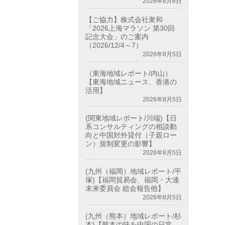
2026年8月6日
【ご協力】株式会社衆和
「2026上海マラソン 第30回
記念大会」のご案内
（2026/12/4～7）
2026年8月5日
（東海地域レポート/内山）
【東海地域ニュース、香港の
活用】
2026年8月5日
(関東地域レポート/川端)【日
系コンサルティングの相談動
向と中国対外貸付（子親ロー
。
ン）規制変更の影響】
2026年8月5日
(九州（福岡）地域レポート/平
塚)【福岡貿易会、福岡・大連
未来委員会 総会報告他】
2026年8月5日
(九州（熊本）地域レポート/杉
本)【熊本の味を中国の日常