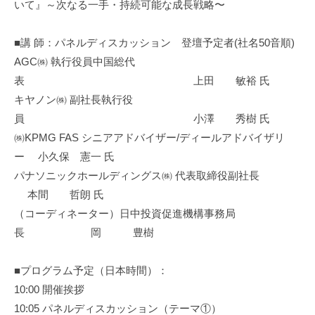
いて』～次なる一手・持続可能な成長戦略〜
■講 師：パネルディスカッション 登壇予定者(社名50音順)
AGC㈱ 執行役員中国総代
表 上田 敏裕 氏
キヤノン㈱ 副社長執行役
員 小澤 秀樹 氏
㈱KPMG FAS シニアアドバイザー/ディールアドバイザリ
ー 小久保 憲一 氏
パナソニックホールディングス㈱ 代表取締役副社長
本間 哲朗 氏
（コーディネーター）日中投資促進機構事務局
長 岡 豊樹
■プログラム予定（日本時間）：
10:00 開催挨拶
10:05 パネルディスカッション（テーマ①）