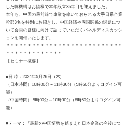
資
した弊機構はお陰様で本年設立35年目を迎えました。
促
本年も、中国の最前線で事業を率いておられる大手日系企業
進
幹部3名を特別にお招きし、中国経済や両国関係の課題につ
機
いて会員の皆様に向けて語っていただくパネルディスカッシ
構
ョンを開催いたします。
(
＊＊＊＊＊＊＊＊＊＊＊＊＊＊＊＊＊＊＊＊＊＊＊＊＊＊＊
j
＊＊＊＊＊＊＊＊＊＊＊＊＊
c
【セミナー概要】
i
p
o
■日 時：2024年9月26日（木)
)
（日本時間）10時00分～11時30分（9時50分よりログイン可
能）
（中国時間） 9時00分～10時30分（8時50分よりログイン可
能）
■テーマ：『最新の中国情勢を踏まえた日本企業の今後につ