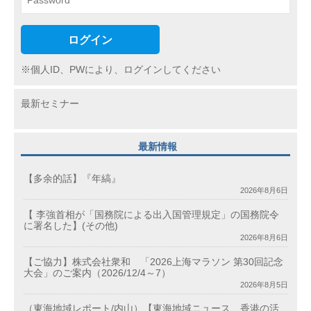
ログイン
※個人ID、PWにより、ログインしてください
最新セミナー
最新情報
【多余的話】『年縞』
2026年8月6日
【 李強首相が「国務院による出入国管理規定」の国務院令
に署名した】(その他)
2026年8月6日
【ご協力】株式会社衆和 「2026上海マラソン 第30回記念
大会」のご案内（2026/12/4～7）
2026年8月5日
（東海地域レポート/内山）【東海地域ニュース、香港の活