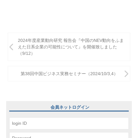
投
2024年度産業動向研究 報告会『中国のNEV動向をふま
稿
えた日系企業の可能性について』を開催致しました
（9/12）
ナ
ビ
第38回中国ビジネス実務セミナー（2024/10/3,4）
ゲ
ー
シ
ョ
会員ネットログイン
ン