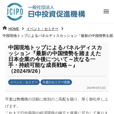
コ
日
ー
ン
中
メ
テ
ニ
投
ュ
ン
日
ー
j
HOME
イベント・セミナー
ツ
資
c
中国現地トップによるパネルディスカッション『最新の中国情勢を踏まえ
中
へ
i
促
ス
p
中国現地トップによるパネルディスカ
投
進
キ
o
ッション『最新の中国情勢を踏まえた
ッ
機
日本企業の今後について～次なる一
資
手・持続可能な成長戦略～』
プ
構
促
（2024/9/26）
進
イベント・セミナー
今後のセミナー情報
2024年9月13日
b
機
y
平素は弊機構の活動に格別のご高配を賜り、厚く御礼申し上
日
構
げます。
中
これまで日中両国の経済関係の確立と発展に尽力して参りま
投