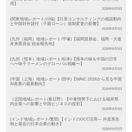
用】
2026年8月5日
(関東地域レポート/川端)【日系コンサルティングの相談動向
と中国対外貸付（子親ローン）規制変更の影響】
2026年8月5日
(九州（福岡）地域レポート/平塚)【福岡貿易会、福岡・大連
未来委員会 総会報告他】
2026年8月5日
(九州（熊本）地域レポート/杉本)【熊本の味を中国の日常
へ〜味千ラーメンのグローバル戦略〜】
2026年8月5日
(中国（上海）地域レポート/田中)【WAIC 2026から見る中国
AI産業の最新動向】
2026年8月5日
（北陸地域レポート/春日野）【中東情勢下における福井県
内企業への影響と中国ビジネスの役割】
2026年8月5日
(インド地域レポート/繁田)【インドのGCC活用― 外資系先
例と最近の日本企業の動き】
2026年8月5日