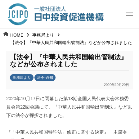
コ
日
ー
ン
中
メ
テ
ニ
投
ュ
ン
日
ー
j
HOME
事務局より
ツ
資
c
【法令】『中華人民共和国輸出管制法』などが公布されました
中
へ
i
促
ス
【法令】『中華人民共和国輸出管制法』
p
投
進
キ
などが公布されました
o
ッ
機
資
事務局より
法令-通知
プ
構
促
2020年10月20日
b
y
進
2020年10月17日に閉幕した第13期全国人民代表大会常務委
k
員会第22回会議にて、『中華人民共和国輸出管制法』など以
a
機
下の法令が採択されました。
n
a
構
u
『「中華人民共和国特許法」修正に関する決定』
主席令
m