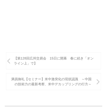
投
【第128回広州交易会 15日に開幕 春に続き「オン
稿
ライン上」で】
ナ
ビ
満員御礼【セミナー】米中激突化の現状認識 ～中国
の技術力の最新考察、米中デカップリングの行方～
ゲ
ー
シ