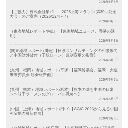
2026年8月6日
【ご協力】株式会社衆和 「2026上海マラソン 第30回記念
大会」のご案内（2026/12/4～7）
2026年8月5日
（東海地域レポート/内山）【東海地域ニュース、香港の活
用】
2026年8月5日
(関東地域レポート/川端)【日系コンサルティングの相談動向
と中国対外貸付（子親ローン）規制変更の影響】
2026年8月5日
(九州（福岡）地域レポート/平塚)【福岡貿易会、福岡・大連
未来委員会 総会報告他】
2026年8月5日
(九州（熊本）地域レポート/杉本)【熊本の味を中国の日常
へ〜味千ラーメンのグローバル戦略〜】
2026年8月5日
(中国（上海）地域レポート/田中)【WAIC 2026から見る中国
AI産業の最新動向】
2026年8月5日