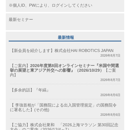
※個人ID、PWにより、ログインしてください
最新セミナー
最新情報
【新会員を紹介します】株式会社HAI ROBOTICS JAPAN
2026年8月7日
【ご案内】
2026年度第8回オンラインセミナー『米国中間選
挙の展望と東アジア外交への影響』（2026/10/29）
【ご案
内】
2026年8月7日
【多余的話】『年縞』
2026年8月6日
【 李強首相が「国務院による出入国管理規定」の国務院令
に署名した】(その他)
2026年8月6日
【ご協力】株式会社衆和 「2026上海マラソン 第30回記念
大会」のご案内（2026/12/4～7）