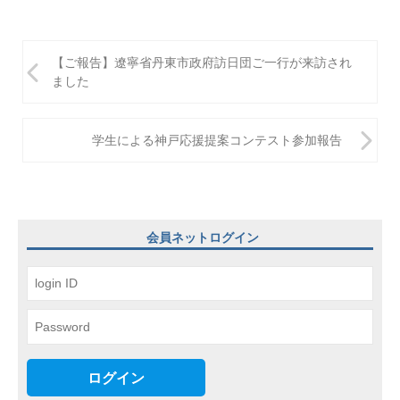
投
【ご報告】遼寧省丹東市政府訪日団ご一行が来訪され
稿
ました
ナ
ビ
学生による神戸応援提案コンテスト参加報告
ゲ
ー
シ
会員ネットログイン
ョ
ン
ログイン