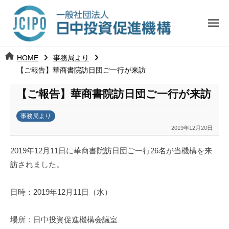
コ
日
ー
ン
中
メ
テ
ニ
投
ュ
ン
日
ー
j
HOME
事務局より
ツ
資
c
【ご報告】華商書院訪日団ご一行が来訪
中
へ
i
促
ス
【ご報告】華商書院訪日団ご一行が来訪
p
投
進
キ
o
ッ
機
事務局より
資
2019年12月20日
b
プ
構
促
y
2019年12月11日に華商書院訪日団ご一行26名が当機構を来
k
進
訪されました。
a
n
機
a
日時：2019年12月11日（水）
u
構
m
場所：日中投資促進機構会議室
i