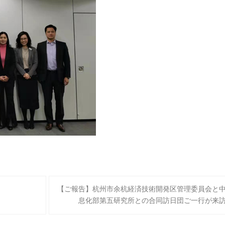
【ご報告】杭州市余杭経済技術開発区管理委員会と
息化部第五研究所との合同訪日団ご一行が来