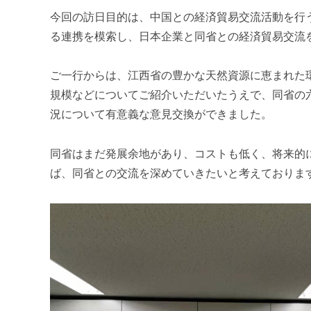
m
今回の訪日目的は、中国との経済貿易交流活動を行
i
る連携を模索し、日本企業と同省との経済貿易交流
ご一行からは、江西省の豊かな天然資源に恵まれた
規模などについてご紹介いただいたうえで、同省の
況について有意義な意見交換ができました。
同省はまだ発展余地があり、コストも低く、将来的
ば、同省との交流を深めていきたいと考えておりま