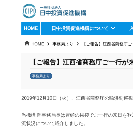
コ
ン
テ
日
j
HOME
日中投資促進機構について
ン
c
中
ツ
i
HOME
事務局より
【ご報告】江西省商務庁ご
へ
p
投
ス
o
資
【ご報告】江西省商務庁ご一行が
キ
ッ
促
事務局より
プ
b
進
y
機
2019
年
12
月
10
日（火）、江西省商務庁の喩洪副巡視
k
a
構
n
当機構 岡事務局長は冒頭の挨拶でご一行の来日を
a
流状況について紹介しました。
u