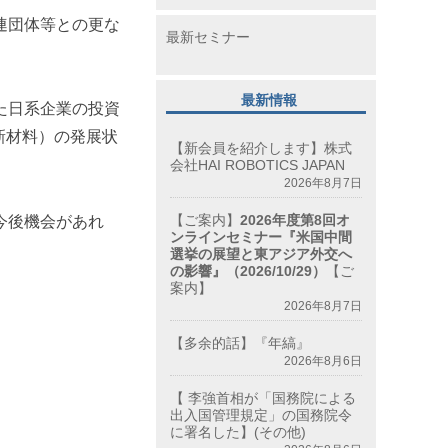
連団体等との更な
最新セミナー
最新情報
た日系企業の投資
新材料）の発展状
【新会員を紹介します】株式
会社HAI ROBOTICS JAPAN
2026年8月7日
【ご案内】
2026年度第8回オ
今後機会があれ
ンラインセミナー『米国中間
選挙の展望と東アジア外交へ
の影響』（2026/10/29）
【ご
案内】
2026年8月7日
【多余的話】『年縞』
2026年8月6日
【 李強首相が「国務院による
出入国管理規定」の国務院令
に署名した】(その他)