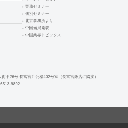
実務セミナー
個別セミナー
北京事務所より
中国当局発表
中国業界トピックス
大街甲26号 長富宮弁公楼402号室（長富宮飯店に隣接）
-6513-9892