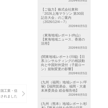
2026年8月6日
【ご協力】株式会社衆和
「2026上海マラソン 第30回
記念大会」のご案内
（2026/12/4～7）
2026年8月5日
（東海地域レポート/内山）
【東海地域ニュース、香港の
活用】
2026年8月5日
(関東地域レポート/川端)【日
系コンサルティングの相談動
向と中国対外貸付（子親ロー
ン）規制変更の影響】
2026年8月5日
(九州（福岡）地域レポート/平
塚)【福岡貿易会、福岡・大連
未来委員会 総会報告他】
中国工業・信
2026年8月5日
訪されました
(九州（熊本）地域レポート/杉
本)【熊本の味を中国の日常