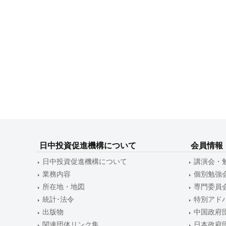
ビ
ゲ
ー
シ
ョ
ン
日中投資促進機構について
会員情報
日中投資促進機構について
講演会・
業務内容
個別勉強
所在地・地図
専門委員
統計･法令
特別アド
出版物
中国政府
関連団体リンク集
日本政府