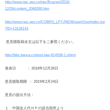
http://www.npc.gov.cn/npc/flcazqyj/2018-
i
12/26/content_2068280.htm
http://www.npc.gov.cn/COBRS_LFYJNEW/user/UserIndex.jsp
?ID=13126141
意見聴取稿全文は以下をご参照ください。
http://bbs.tianya.cn/post-law-814938-1.shtml
発表日 ： 2018年12月26日
意見聴取期限 ： 2019年2月24日
意見の提出方法：
１．中国全人代ＨＰの該当箇所より