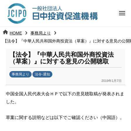
コ
日
ー
ン
中
メ
テ
ニ
投
ュ
ン
日
ー
j
HOME
事務局より
ツ
資
c
【法令】『中華人民共和国外商投資法（草案）』に対する意見の公開
中
へ
i
促
ス
p
【法令】『中華人民共和国外商投資法
投
進
キ
o
（草案）』に対する意見の公開聴取
ッ
機
資
事務局より
法令-通知
プ
構
促
2019年1月7日
b
y
進
中国全国人民代表大会ＨＰで以下の意見聴取稿が発表されま
k
した。
a
機
n
構
a
草案に関する説明などは以下でご確認ください（中国語）。
u
m