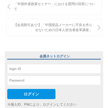
投
「中国外資政策セミナー」における質問の回答につい
稿
て
ナ
ビ
【会員割引あり!】「中国部品メーカーに不良を作ら
せないための日本人担当者改革講座」
ゲ
ー
シ
ョ
会員ネットログイン
ン
ログイン
※個人ID、PWにより、ログインしてください