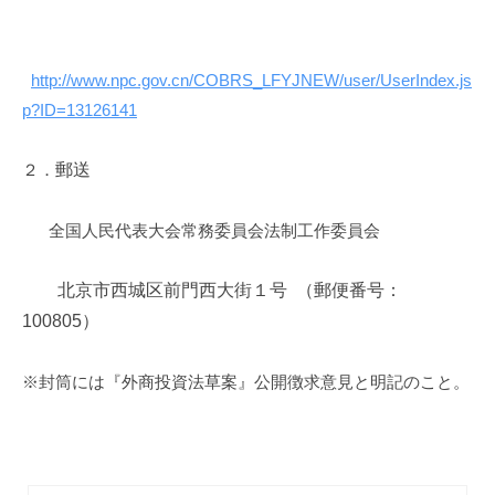
http://www.npc.gov.cn/COBRS_LFYJNEW/user/UserIndex.js
p?ID=13126141
２．
郵送
全国人民代表大会常務委員会法制工作委員会
北京市西城区前門西大街１号 （郵便番号：
100805）
※封筒には『外商投資法草案』公開徴求意見と明記のこと。