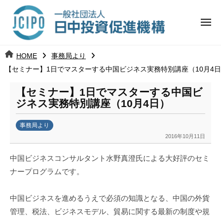
コ
日
ー
ン
中
メ
テ
ニ
投
ュ
ン
日
ー
j
HOME
事務局より
ツ
資
c
【セミナー】1日でマスターする中国ビジネス実務特別講座（10月4
中
へ
i
促
ス
p
【セミナー】1日でマスターする中国ビ
投
進
キ
o
ジネス実務特別講座（10月4日）
ッ
機
資
事務局より
プ
構
促
2016年10月11日
b
y
進
中国ビジネスコンサルタント水野真澄氏による大好評のセミ
k
ナープログラムです。
a
機
n
構
a
中国ビジネスを進めるうえで必須の知識となる、中国の外貨
u
管理、税法、ビジネスモデル、貿易に関する最新の制度や規
m