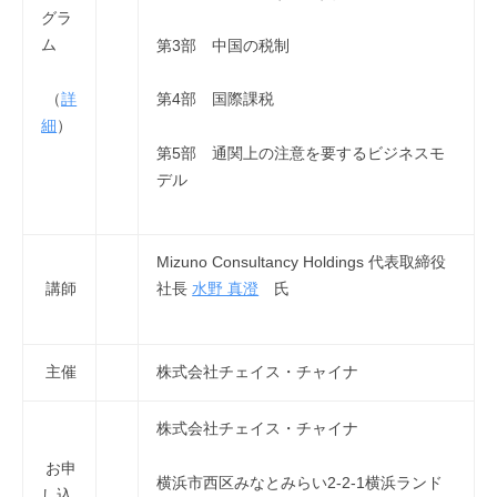
グラ
ム
第3部 中国の税制
（
詳
第4部 国際課税
細
）
第5部 通関上の注意を要するビジネスモ
デル
Mizuno Consultancy Holdings 代表取締役
講師
社長
水野 真澄
氏
主催
株式会社チェイス・チャイナ
株式会社チェイス・チャイナ
お申
横浜市西区みなとみらい2-2-1横浜ランド
し込