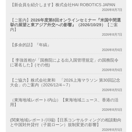
【新会員を紹介します】株式会社HAI ROBOTICS JAPAN
2026年8月7日
【ご案内】
2026年度第8回オンラインセミナー『米国中間選
挙の展望と東アジア外交への影響』（2026/10/29）
【ご案
内】
2026年8月7日
【多余的話】『年縞』
2026年8月6日
【 李強首相が「国務院による出入国管理規定」の国務院令
に署名した】(その他)
2026年8月6日
【ご協力】株式会社衆和 「2026上海マラソン 第30回記念
大会」のご案内（2026/12/4～7）
2026年8月5日
（東海地域レポート/内山）【東海地域ニュース、香港の活
用】
2026年8月5日
(関東地域レポート/川端)【日系コンサルティングの相談動向
と中国対外貸付（子親ローン）規制変更の影響】
2026年8月5日