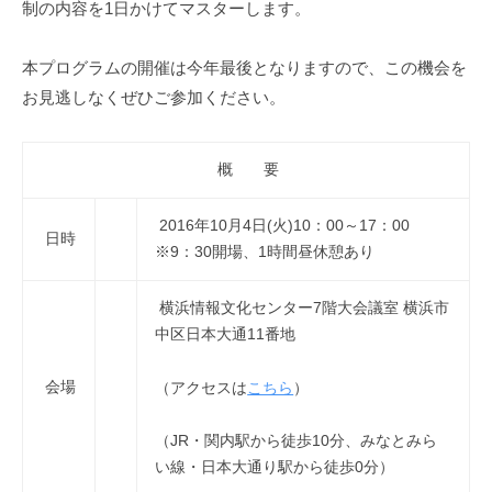
制の内容を1日かけてマスターします。
i
本プログラムの開催は今年最後となりますので、この機会を
お見逃しなくぜひご参加ください。
概 要
2016年10月4日(火)10：00～17：00
日時
※9：30開場、1時間昼休憩あり
横浜情報文化センター7階大会議室 横浜市
中区日本大通11番地
会場
（アクセスは
こちら
）
（JR・関内駅から徒歩10分、みなとみら
い線・日本大通り駅から徒歩0分）