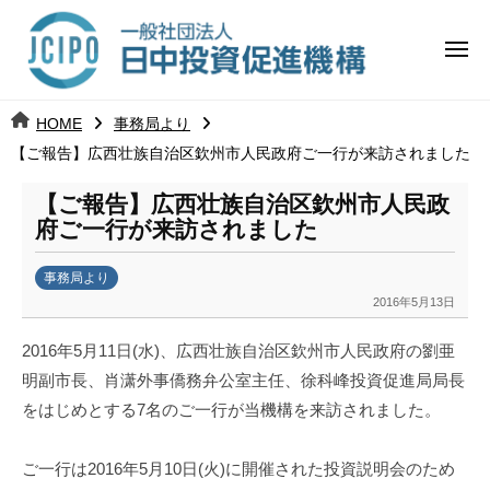
コ
日
ー
ン
中
メ
テ
ニ
投
ュ
ン
日
ー
j
HOME
事務局より
ツ
資
c
【ご報告】広西壮族自治区欽州市人民政府ご一行が来訪されました
中
へ
i
促
ス
p
【ご報告】広西壮族自治区欽州市人民政
投
進
キ
o
府ご一行が来訪されました
ッ
機
資
事務局より
プ
構
促
2016年5月13日
b
y
進
2016年5月11日(水)、広西壮族自治区欽州市人民政府の劉亜
k
明副市長、肖潇外事僑務弁公室主任、徐科峰投資促進局局長
a
機
をはじめとする7名のご一行が当機構を来訪されました。
n
構
a
u
ご一行は2016年5月10日(火)に開催された投資説明会のため
m