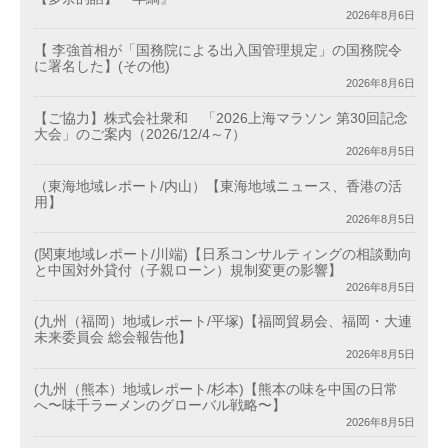
2026年8月6日
【 李強首相が「国務院による出入国管理規定」の国務院令
に署名した】(その他)
2026年8月6日
【ご協力】株式会社衆和 「2026上海マラソン 第30回記念
大会」のご案内（2026/12/4～7）
2026年8月5日
（東海地域レポート/内山）【東海地域ニュース、香港の活
用】
2026年8月5日
(関東地域レポート/川端)【日系コンサルティングの相談動向
と中国対外貸付（子親ローン）規制変更の影響】
2026年8月5日
(九州（福岡）地域レポート/平塚)【福岡貿易会、福岡・大連
未来委員会 総会報告他】
2026年8月5日
(九州（熊本）地域レポート/杉本)【熊本の味を中国の日常
へ〜味千ラーメンのグローバル戦略〜】
2026年8月5日