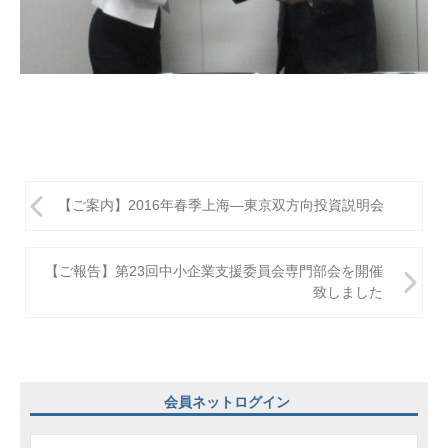
投
【ご案内】2016年春季上海―東京双方向投資説明会
稿
ナ
【ご報告】第23回中小企業支援委員会専門部会を開催
ビ
致しました
ゲ
ー
シ
会員ネットログイン
ョ