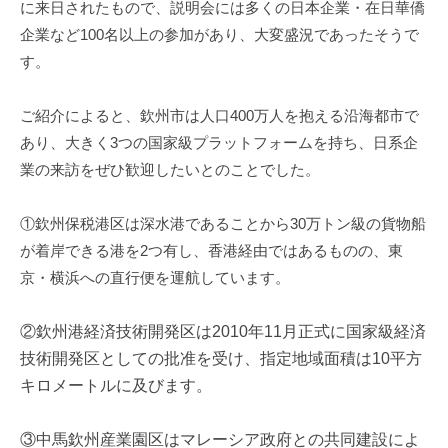
に来日されたもので、説明会には多くの日本企業・在日華僑
i
企業など100名以上の参加があり、大変盛況であったそうで
す。
ご紹介によると、欽州市は人口400万人を抱える沿海都市で
あり、大きく3つの国家級プラットフォームを持ち、日系企
業の来訪をぜひ歓迎したいとのことでした。
①欽州保税港区は深水港であることから30万トン級の貨物船
が着岸できる港を2つ有し、香港経由ではあるものの、東
京・横浜への直行便を運航しています。
②欽州港経済技術開発区は2010年11月正式に国家級経済
技術開発区としての批准を受け、指定地域面積は10平方
キロメートルに及びます。
③中馬欽州産業園区はマレーシア政府との共同建設によ