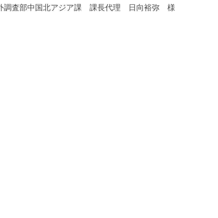
外調査部中国北アジア課 課長代理 日向裕弥 様