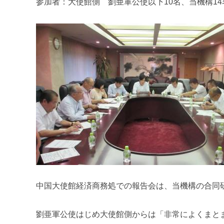
参加者：大使館側 劉亜軍公使以下10名、当機構14
中国大使館経済商務処での報告会は、当機構の合同
劉亜軍公使はじめ大使館側からは「非常によくまと