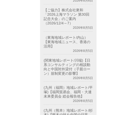
2026年8月6日
【ご協力】株式会社衆和
「2026上海マラソン 第30回
記念大会」のご案内
（2026/12/4～7）
2026年8月5日
（東海地域レポート/内山）
【東海地域ニュース、香港の
活用】
2026年8月5日
(関東地域レポート/川端)【日
系コンサルティングの相談動
向と中国対外貸付（子親ロー
ン）規制変更の影響】
2026年8月5日
(九州（福岡）地域レポート/平
塚)【福岡貿易会、福岡・大連
未来委員会 総会報告他】
2026年8月5日
(九州（熊本）地域レポート/杉
本)【熊本の味を中国の日常