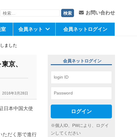
検
お問い合わせ
索:
談室
会員ネット
会員ネットログイン
催しました
会員ネットログイン
を東京、
2016年3月28日
駐日本中国大使
ログイン
※個人ID、PWにより、ログイ
ンしてください
いただく形で進行