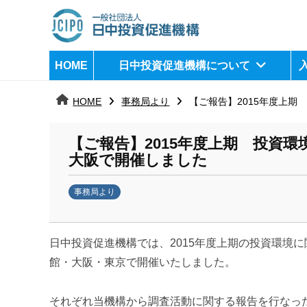
コ
ン
テ
日
j
HOME
日中投資促進機構について
ン
c
中
ツ
i
HOME
事務局より
【ご報告】2015年度上
へ
p
投
ス
o
資
【ご報告】2015年度上期 投資
キ
大阪で開催しました
ッ
促
プ
事務局より
進
b
機
y
日中投資促進機構では、2015年度上期の投資環境
k
構
a
館・大阪・東京で開催いたしました。
n
a
それぞれ当機構から調査活動に関する報告を行なっ