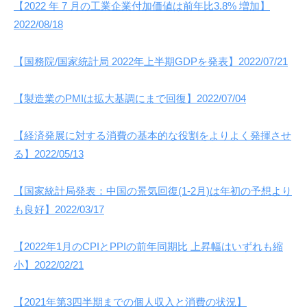
【2022 年 7 月の工業企業付加価値は前年比3.8% 増加】
構
2022/08/18
(
j
【国務院/国家統計局 2022年上半期GDPを発表】2022/07/21
c
i
p
【製造業のPMIは拡大基調にまで回復】2022/07/04
o
)
【経済発展に対する消費の基本的な役割をよりよく発揮させ
る】2022/05/13
【国家統計局発表：中国の景気回復(1-2月)は年初の予想より
も良好】2022/03/17
【2022年1月のCPIとPPIの前年同期比 上昇幅はいずれも縮
小】2022/02/21
【2021年第3四半期までの個人収入と消費の状況】