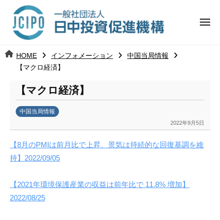
コ
日
ー
ン
中
メ
テ
ニ
投
ュ
ン
日
ー
j
HOME
インフォメーション
中国当局情報
ツ
資
c
【マクロ経済】
中
へ
i
促
ス
【マクロ経済】
p
投
進
キ
o
ッ
機
中国当局情報
資
2022年9月5日
b
プ
構
促
y
【8月のPMIは前月比で上昇、景気は持続的な回復基調を維
日
進
持】2022/09/05
中
投
機
資
【2021年環境保護産業の収益は前年比で 11.8% 増加】
促
構
2022/08/25
進
機