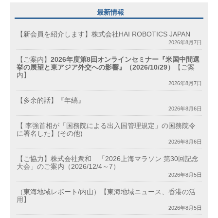
最新情報
【新会員を紹介します】株式会社HAI ROBOTICS JAPAN
2026年8月7日
【ご案内】
2026年度第8回オンラインセミナー『米国中間選
挙の展望と東アジア外交への影響』（2026/10/29）
【ご案
内】
2026年8月7日
【多余的話】『年縞』
2026年8月6日
【 李強首相が「国務院による出入国管理規定」の国務院令
に署名した】(その他)
2026年8月6日
【ご協力】株式会社衆和 「2026上海マラソン 第30回記念
大会」のご案内（2026/12/4～7）
2026年8月5日
（東海地域レポート/内山）【東海地域ニュース、香港の活
用】
2026年8月5日