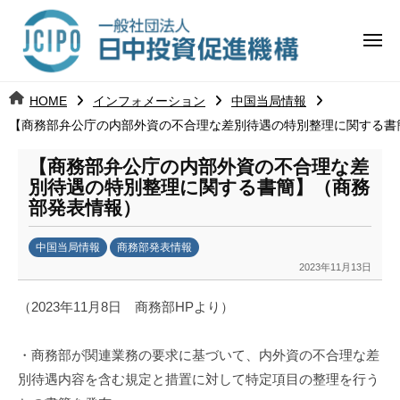
コ
日
ー
ン
中
メ
テ
ニ
投
ュ
ン
日
ー
j
HOME
インフォメーション
中国当局情報
ツ
資
c
【商務部弁公庁の内部外資の不合理な差別待遇の特別整理に関する書
中
へ
i
促
ス
p
【商務部弁公庁の内部外資の不合理な差
投
進
キ
o
別待遇の特別整理に関する書簡】（商務
ッ
機
部発表情報）
資
プ
構
促
中国当局情報
商務部発表情報
2023年11月13日
b
進
y
（2023年11月8日 商務部HPより）
日
機
中
・商務部が関連業務の要求に基づいて、内外資の不合理な差
構
投
資
別待遇内容を含む規定と措置に対して特定項目の整理を行う
促