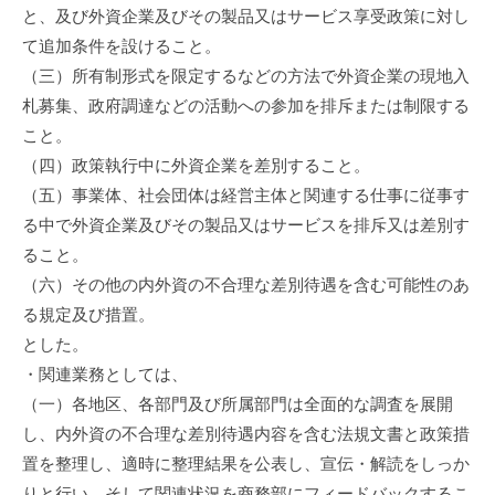
と、及び外資企業及びその製品又はサービス享受政策に対し
て追加条件を設けること。
（三）所有制形式を限定するなどの方法で外資企業の現地入
札募集、政府調達などの活動への参加を排斥または制限する
こと。
（四）政策執行中に外資企業を差別すること。
（五）事業体、社会団体は経営主体と関連する仕事に従事す
る中で外資企業及びその製品又はサービスを排斥又は差別す
ること。
（六）その他の内外資の不合理な差別待遇を含む可能性のあ
る規定及び措置。
とした。
・関連業務としては、
（一）各地区、各部門及び所属部門は全面的な調査を展開
し、内外資の不合理な差別待遇内容を含む法規文書と政策措
置を整理し、適時に整理結果を公表し、宣伝・解読をしっか
りと行い、そして関連状況を商務部にフィードバックするこ