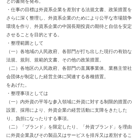
との書簡を発布。
進
・仕事の目標は外資系企業を差別する法規文書、政策措置を
機
さらに深く整理し、外資系企業のためにより公平な市場競争
構
環境を作り、外資系企業の中国長期投資の期待と自信を安定
(
させることを目的とする。
j
・整理範囲として
c
（一）各地域の人民政府、各部門が打ち出した現行の有効な
i
p
法規、規則、規範的文書、その他の政策措置。
o
（二）各地区の人民政府、各部門の直属事業体、業務主管社
)
会団体が制定した経営主体に関連する各種措置。
をあげた。
・整理事項としては
（一）内外資の平等な参入領域に外資に対する制限的措置の
設置、採用により、外資企業の経営活動に支障をきたした
り、負担になったりする事項。
（二）「ブランド」を限定したり、「外資ブランド」を理由
に外資企業及びその製品又はサービスを排斥又は差別するこ