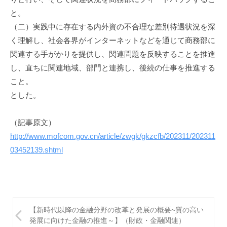
と。
（二）実践中に存在する内外資の不合理な差別待遇状況を深
く理解し、社会各界がインターネットなどを通じて商務部に
関連する手がかりを提供し、関連問題を反映することを推進
し、直ちに関連地域、部門と連携し、後続の仕事を推進する
こと。
とした。
（記事原文）
http://www.mofcom.gov.cn/article/zwgk/gkzcfb/202311/202311
03452139.shtml
投
【新時代以降の金融分野の改革と発展の概要~質の高い
稿
発展に向けた金融の推進～】（財政・金融関連）