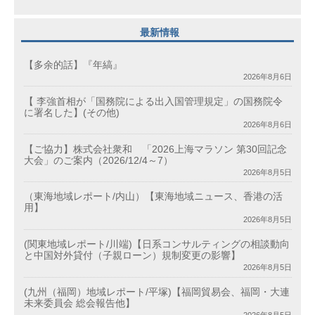
最新情報
【多余的話】『年縞』
2026年8月6日
【 李強首相が「国務院による出入国管理規定」の国務院令
に署名した】(その他)
2026年8月6日
【ご協力】株式会社衆和 「2026上海マラソン 第30回記念
大会」のご案内（2026/12/4～7）
2026年8月5日
（東海地域レポート/内山）【東海地域ニュース、香港の活
用】
2026年8月5日
(関東地域レポート/川端)【日系コンサルティングの相談動向
と中国対外貸付（子親ローン）規制変更の影響】
2026年8月5日
(九州（福岡）地域レポート/平塚)【福岡貿易会、福岡・大連
未来委員会 総会報告他】