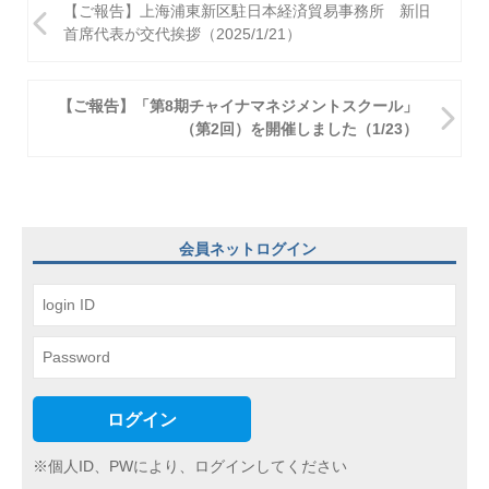
投
【ご報告】上海浦東新区駐日本経済貿易事務所 新旧
稿
首席代表が交代挨拶（2025/1/21）
ナ
ビ
【ご報告】「第8期チャイナマネジメントスクール」
（第2回）を開催しました（1/23）
ゲ
ー
シ
ョ
会員ネットログイン
ン
ログイン
※個人ID、PWにより、ログインしてください