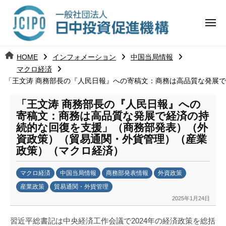
コ
日
ー
ン
中
メ
テ
ニ
投
ュ
ン
日
ー
j
HOME
インフォメーション
中国当局情報
ツ
資
c
マクロ経済
中
へ
i
促
「王文涛 商務部長の『人民日報』への寄稿文：商務は高品質な発展
ス
p
投
進
キ
「王文涛 商務部長の『人民日報』への
o
寄稿文：商務は高品質な発展で経済の持
ッ
機
資
続的な回復を支援」（商務部発表）（外
プ
構
促
資政策）（貿易通関・外貨管理）（産業
政策）（マクロ経済）
進
マクロ経済
中国当局情報
商務部発表情報
外資政策
機
産業政策
貿易通関・外貨管理
2025年1月24日
b
構
y
習近平総書記は中央経済工作会議で2024年の経済政策を総括
劉