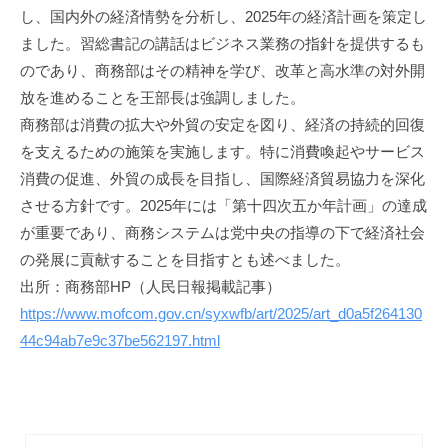
し、国内外の経済情勢を分析し、2025年の経済計画を策定し
娜
ました。習総書記の講話はビジネス業務の指針を提供するも
のであり、商務部はその精神を学び、改革と高水準の対外開
放を進めることを王部長は強調しました。
商務部は消費の拡大や外貿の安定を図り、経済の持続的回復
を支えるための施策を実施します。特に消費喚起やサービス
消費の促進、外貿の成長を目指し、国際経済貿易協力を深化
させる方針です。2025年には「第十四次五か年計画」の達成
が重要であり、商務システムは党中央の指導の下で経済社会
の発展に貢献することを目指すとも述べました。
出所：商務部HP（人民日報掲載記事）
https://www.mofcom.gov.cn/syxwfb/art/2025/art_d0a5f264130
44c94ab7e9c37be562197.html