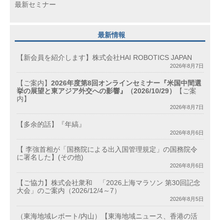
最新セミナー
最新情報
【新会員を紹介します】株式会社HAI ROBOTICS JAPAN
2026年8月7日
【ご案内】
2026年度第8回オンラインセミナー『米国中間選
挙の展望と東アジア外交への影響』（2026/10/29）
【ご案
内】
2026年8月7日
【多余的話】『年縞』
2026年8月6日
【 李強首相が「国務院による出入国管理規定」の国務院令
に署名した】(その他)
2026年8月6日
【ご協力】株式会社衆和 「2026上海マラソン 第30回記念
大会」のご案内（2026/12/4～7）
2026年8月5日
（東海地域レポート/内山）【東海地域ニュース、香港の活