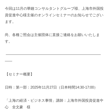
機
今回は11月の華鐘コンサルタントグループ様、上海市外国投
構
資促進中心様主催のオンラインセミナーのお知らせでござい
(
ます。
j
c
尚、各種ご照会は主催団体に直接ご連絡をお願いいたしま
i
p
す。
o
)
——————————————————————————
——
【セミナー概要】
日時：第一部：2025年11月27日（日本時間14:30-17:00）
「上海の経済・ビジネス事情」講師：上海市外国投資促進中
心 全文豪 様