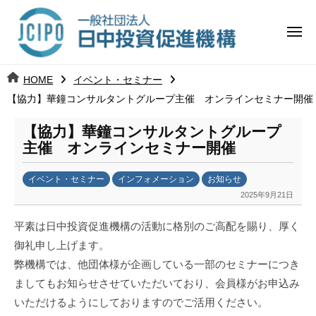
コ
日
ー
ン
中
メ
テ
ニ
投
ュ
ン
日
ー
j
HOME
イベント・セミナー
ツ
資
c
【協力】華鐘コンサルタントグループ主催 オンラインセミナー開催
中
へ
i
促
ス
p
【協力】華鐘コンサルタントグループ
投
進
キ
o
主催 オンラインセミナー開催
ッ
機
資
イベント・セミナー
インフォメーション
お知らせ
プ
構
促
2025年9月21日
b
y
進
平素は日中投資促進機構の活動に格別のご高配を賜り、厚く
日
御礼申し上げます。
中
機
弊機構では、他団体様が企画している一部のセミナーにつき
投
構
資
ましてもお知らせさせていただいており、会員様がお申込み
促
いただけるようにしておりますのでご活用ください。
進