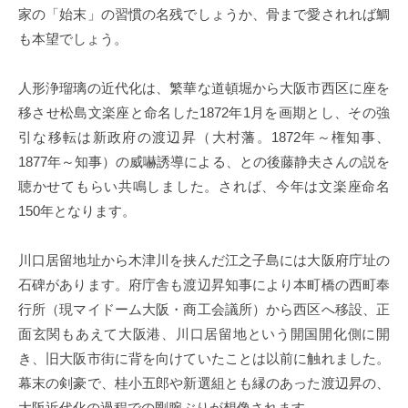
構
家の「始末」の習慣の名残でしょうか、骨まで愛されれば鯛
(
も本望でしょう。
j
c
人形浄瑠璃の近代化は、繁華な道頓堀から大阪市西区に座を
i
p
移させ松島文楽座と命名した1872年1月を画期とし、その強
o
引な移転は新政府の渡辺昇（大村藩。1872年～権知事、
)
1877年～知事）の威嚇誘導による、との後藤静夫さんの説を
聴かせてもらい共鳴しました。されば、今年は文楽座命名
150年となります。
川口居留地址から木津川を挟んだ江之子島には大阪府庁址の
石碑があります。府庁舎も渡辺昇知事により本町橋の西町奉
行所（現マイドーム大阪・商工会議所）から西区へ移設、正
面玄関もあえて大阪港、川口居留地という開国開化側に開
き、旧大阪市街に背を向けていたことは以前に触れました。
幕末の剣豪で、桂小五郎や新選組とも縁のあった渡辺昇の、
大阪近代化の過程での剛腕ぶりが想像されます。