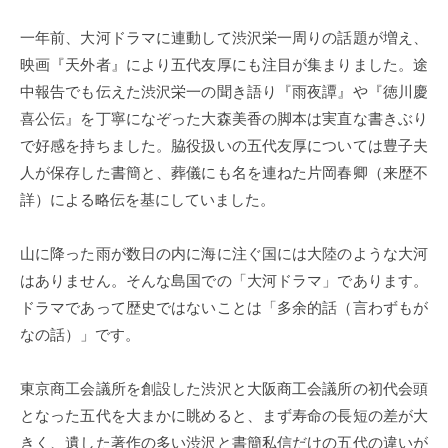
一年前、大河ドラマに連動して渋沢栄一周りの話題が増え、
映画『天外者』により五代友厚にも注目が集まりました。途
中報告でも伝えた渋沢栄一の聞き語り『雨夜譚』や『徳川慶
喜公伝』を丁寧になぞった大森美香の脚本は実直な書きぶり
で好感を持ちました。脇役扱いの五代友厚については豊子夫
人が保存した書簡と、葬儀にも名を連ねた片岡春卿（来歴不
詳）による略伝を基にしていました。
山に降った雨が数日の内に海に注ぐ国には大陸のような大河
はありません。そんな島国での「大河ドラマ」であります。
ドラマであって歴史ではないことは「多余的話（言わずもが
なの話）」です。
東京商工会議所を創設した渋沢と大阪商工会議所の初代会頭
となった五代を大まかに眺めると、まず寿命の長短の差が大
きく、遺した著作の多い渋沢と書簡私信だけの五代の違いが