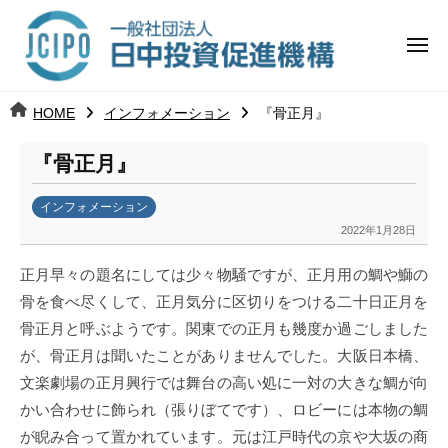
コ
日
ー
ン
中
メ
テ
ニ
投
ュ
ン
日
ー
j
HOME
インフォメーション
『骨正月』
ツ
資
c
中
へ
i
促
『骨正月』
ス
p
投
進
キ
o
インフォメーション
ッ
機
資
2022年1月28日
b
プ
y
構
促
正月早々の題名にしては少々物騒ですが、正月用の鯛や鰤の
日
骨を
食べ尽くして、正月気分に区切りをつける二十日正月を
中
進
骨正月と呼ぶようです。関東での正月も幾度か過ごしました
投
資
が、骨正月は聞いたことがありませんでした。大阪日本橋、
機
促
文楽劇場の正月興行では舞台の高い処に一対の大きな鯛が向
構
進
かい合わせに飾られ（張りぼてです）、ロビーには本物の鯛
機
が睨み合って置かれています。元は江戸時代の京や大坂の商