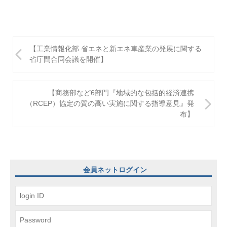
投
【工業情報化部 省エネと新エネ車産業の発展に関する
稿
省庁間合同会議を開催】
ナ
ビ
【商務部など6部門『地域的な包括的経済連携
（RCEP）協定の質の高い実施に関する指導意見』発
ゲ
布】
ー
シ
ョ
会員ネットログイン
ン