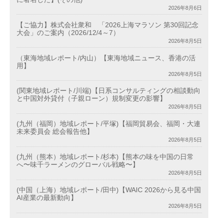
2026年8月6日
【ご協力】株式会社衆和 「2026上海マラソン 第30回記念
大会」のご案内（2026/12/4～7）
2026年8月5日
（東海地域レポート/内山）【東海地域ニュース、香港の活
用】
2026年8月5日
(関東地域レポート/川端)【日系コンサルティングの相談動向
と中国対外貸付（子親ローン）規制変更の影響】
2026年8月5日
(九州（福岡）地域レポート/平塚)【福岡貿易会、福岡・大連
未来委員会 総会報告他】
2026年8月5日
(九州（熊本）地域レポート/杉本)【熊本の味を中国の日常
へ〜味千ラーメンのグローバル戦略〜】
2026年8月5日
(中国（上海）地域レポート/田中)【WAIC 2026から見る中国
AI産業の最新動向】
2026年8月5日