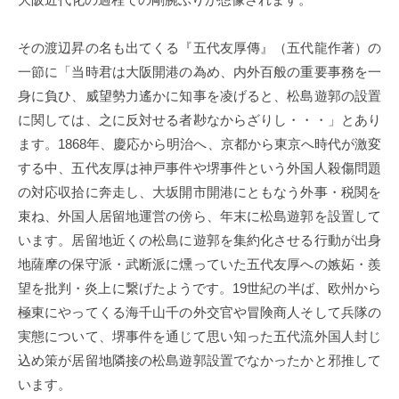
その渡辺昇の名も出てくる『五代友厚傳』（五代龍作著）の
一節に「当時君は大阪開港の為め、内外百般の重要事務を一
身に負ひ、威望勢力遙かに知事を凌げると、松島遊郭の設置
に関しては、之に反対せる者尠なからざりし・・・」とあり
ます。1868年、慶応から明治へ、京都から東京へ時代が激変
する中、五代友厚は神戸事件や堺事件という外国人殺傷問題
の対応収拾に奔走し、大坂開市開港にともなう外事・税関を
束ね、外国人居留地運営の傍ら、年末に松島遊郭を設置して
います。居留地近くの松島に遊郭を集約化させる行動が出身
地薩摩の保守派・武断派に燻っていた五代友厚への嫉妬・羨
望を批判・炎上に繋げたようです。19世紀の半ば、欧州から
極東にやってくる海千山千の外交官や冒険商人そして兵隊の
実態について、堺事件を通じて思い知った五代流外国人封じ
込め策が居留地隣接の松島遊郭設置でなかったかと邪推して
います。