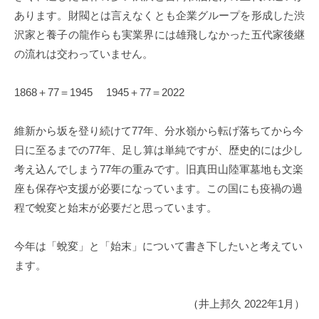
あります。財閥とは言えなくとも企業グループを形成した渋
沢家と養子の龍作らも実業界には雄飛しなかった五代家後継
の流れは交わっていません。
1868
＋77＝1945 1945＋77＝2022
維新から坂を登り続けて77年、分水嶺から転げ落ちてから今
日に至るまでの77年、足し算は単純ですが、歴史的には少し
考え込んでしまう77年の重みです。
旧真田山陸軍墓地も文楽
座も保存や支援が必要になっています。この国にも疫禍の過
程で蛻変と始末が必要だと思っています。
今年は「蛻変」と「始末」について書き下したいと考えてい
ます。
（
井上邦久 2022年1月）