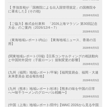
【 李強首相が「国務院による出入国管理規定」の国務院令
に署名した】(その他)
2026年8月6日
【ご協力】株式会社衆和 「2026上海マラソン 第30回記念
大会」のご案内（2026/12/4～7）
2026年8月5日
（東海地域レポート/内山）【東海地域ニュース、香港の活
用】
2026年8月5日
(関東地域レポート/川端)【日系コンサルティングの相談動向
と中国対外貸付（子親ローン）規制変更の影響】
2026年8月5日
(九州（福岡）地域レポート/平塚)【福岡貿易会、福岡・大連
未来委員会 総会報告他】
2026年8月5日
(九州（熊本）地域レポート/杉本)【熊本の味を中国の日常
へ〜味千ラーメンのグローバル戦略〜】
2026年8月5日
(中国（上海）地域レポート/田中)【WAIC 2026から見る中国