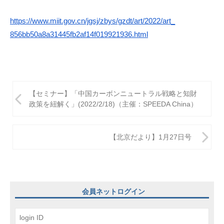
https://www.miit.gov.cn/jgsj/
zbys/gzdt/art/2022/art_
856bb50a8a31445fb2af14f0199219
36.html
投
【セミナー】「中国カーボンニュートラル戦略と知財
稿
政策を紐解く」(2022/2/18)（主催：SPEEDA China）
ナ
ビ
【北京だより】1月27日号
ゲ
ー
シ
会員ネットログイン
ョ
ン