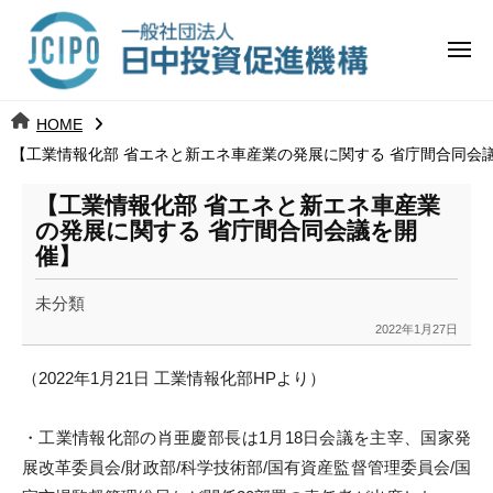
コ
日
ー
ン
中
メ
テ
ニ
投
ュ
ン
日
ー
j
HOME
ツ
資
c
【工業情報化部 省エネと新エネ車産業の発展に関する 省庁間合同会
中
へ
i
促
ス
p
【工業情報化部 省エネと新エネ車産業
投
進
キ
o
の発展に関する 省庁間合同会議を開
ッ
機
催】
資
プ
構
促
未分類
2022年1月27日
b
進
y
（2022年1月21日 工業情報化部HPより）
k
機
a
・工業情報化部の肖亜慶部長は1月18日会議を主宰、国家発
構
n
a
展改革委員会/財政部/科学技術部/国有資産監督管理委員会/国
u