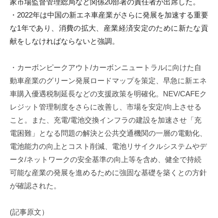
家
市場監督管理総局など関係20部署の責任者が出席した。
m
・
2022年は中国の新エネ車産業がさらに発展を加速する重要
i
な1
年であり、消費の拡大、
産業経済安定のために新たな貢
献をしなければならないと強調。
・カーボンピークアウト/カーボンニュートラルに向けた自
動車産業のグリーン発展ロードマップを策定、
早急に新エネ
車購入優遇税制延長などの支援政策を明確化。
NEV/CAFEク
レジット管理制度をさらに改善し、
市場を安定/向上させる
こと。また、充電/
電池交換インフラの建設を加速させ「充
電困難」
となる問題の解決と公共交通機関の一層の電動化、
電池能力の向上とコスト削減、電池リサイクルシステムやデ
ータ/
ネットワークの安全基準の向上等を含め、
健全で持続
可能な産業の発展を進めるために強固な基礎を築くとの
方針
が確認された。
(記事原文）