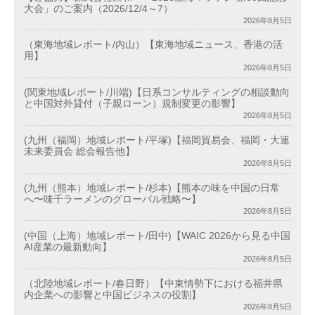
大会」のご案内（2026/12/4～7）
2026年8月5日
（東海地域レポート/内山）【東海地域ニュース、香港の活
用】
2026年8月5日
(関東地域レポート/川端)【日系コンサルティングの相談動向
と中国対外貸付（子親ローン）規制変更の影響】
2026年8月5日
(九州（福岡）地域レポート/平塚)【福岡貿易会、福岡・大連
未来委員会 総会報告他】
2026年8月5日
(九州（熊本）地域レポート/杉本)【熊本の味を中国の日常
へ〜味千ラーメンのグローバル戦略〜】
2026年8月5日
(中国（上海）地域レポート/田中)【WAIC 2026から見る中国
AI産業の最新動向】
2026年8月5日
（北陸地域レポート/春日野）【中東情勢下における福井県
内企業への影響と中国ビジネスの役割】
2026年8月5日