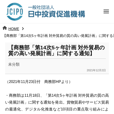
コ
日
ー
ン
中
メ
テ
ニ
投
ュ
ン
日
ー
j
HOME
ツ
資
c
【商務部「第14次5ヶ年計画 対外貿易の質の高い発展計画」に関する
中
へ
i
促
ス
p
【商務部「第14次5ヶ年計画 対外貿易の
投
進
キ
o
質の高い発展計画」に関する通知】
ッ
機
資
未分類
プ
構
促
2021年12月2日
b
y
進
（
2021年11月23日付 商務部HPより）
k
a
機
・商務部は11月18日、「第14次5ヶ年計画 対外貿易の質の高
n
構
a
い発展計画」に関する通知を発出。
貨物貿易やサービス貿易
u
の最適化、
デジタル化推進など10項目の重点取り組みによ
m