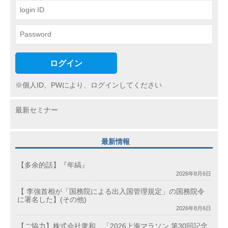
ン
ログイン
※個人ID、PWにより、ログインしてください
最新セミナー
最新情報
【多余的話】『年縞』
2026年8月6日
【 李強首相が「国務院による出入国管理規定」の国務院令
に署名した】(その他)
2026年8月6日
【ご協力】株式会社衆和 「2026上海マラソン 第30回記念