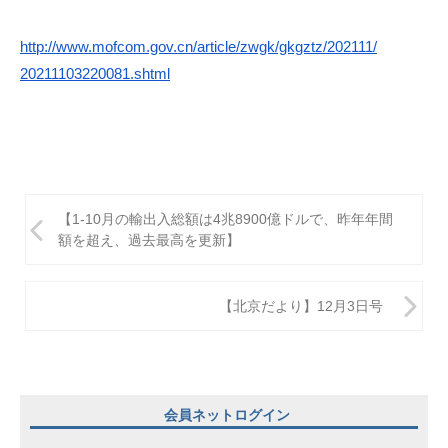
http://www.mofcom.gov.
cn/article/zwgk/gkgztz/202111/
20211103220081.shtml
投
【1-10月の輸出入総額は4兆8900億ドルで、昨年年間
稿
額を超え、過去最高を更新】
ナ
ビ
【北京だより】12月3日号
ゲ
ー
シ
会員ネットログイン
ョ