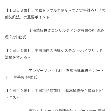
【１日目３限】：労務トラブル事例から学ぶ実務対応と『労
働契約法』の重要ポイント
上海華鐘投資コンサルティング有限公司 総経
理 能瀬 徹 氏
【２日目１限】：中国独自の法律システム ～ハイブリッド
法務を考える～
アンダーソン・毛利・友常法律事務所 パート
ナー 射手矢 好雄 氏
【２日目２限】：中国税務最前線 ～基本解説から最新トピ
ックス～
デロイトトーマツ税理士法人 パートナー 安田