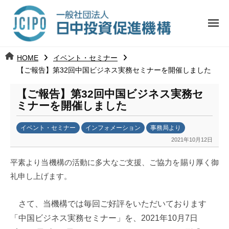
コ
日
ー
ン
中
メ
テ
ニ
投
ュ
ン
日
ー
j
HOME
イベント・セミナー
ツ
資
c
【ご報告】第32回中国ビジネス実務セミナーを開催しました
中
へ
i
促
ス
【ご報告】第32回中国ビジネス実務セ
p
投
進
キ
ミナーを開催しました
o
ッ
機
資
イベント・セミナー
インフォメーション
事務局より
プ
構
促
2021年10月12日
b
y
進
平素より当機構の活動に多大なご支援、ご協力を賜り厚く御
k
礼申し上げます。
a
機
n
a
構
さて、当機構では毎回ご好評をいただいております
u
「中国ビジネス実務セミナー」を、2021年10月7日
m