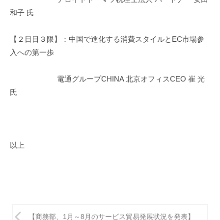
和子 氏
【２日目３限】：中国で進化する消費スタイルとEC市場参
入への第一歩
電通グループCHINA 北京オフィスCEO 崔 光
氏
以上
投
【商務部、1月～8月のサービス貿易発展状況を発表】