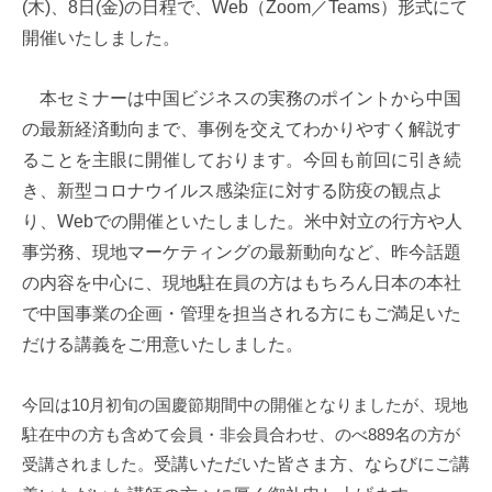
(木)、8日(金)の日程で、Web（Zoom／Teams）形式にて
i
開催いたしました。
本セミナーは中国ビジネスの実務のポイントから中国
の最新経済動向まで、事例を交えてわかりやすく解説す
ることを主眼に開催しております。今回も前回に引き続
き、新型コロナウイルス感染症に対する防疫の観点よ
り、Webでの開催といたしました。米中対立の行方や人
事労務、現地マーケティングの最新動向など、昨今話題
の内容を中心に、現地駐在員の方はもちろん日本の本社
で中国事業の企画・管理を担当される方にもご満足いた
だける講義をご用意いたしました。
今回は10月初旬の国慶節期間中の開催となりましたが、現地
駐在中の方も含めて会員・非会員合わせ、のべ889名の方が
受講されました。
受講いただいた皆さま方、ならびにご講