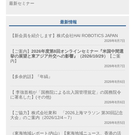
最新セミナー
最新情報
【新会員を紹介します】株式会社HAI ROBOTICS JAPAN
2026年8月7日
【ご案内】
2026年度第8回オンラインセミナー『米国中間選
挙の展望と東アジア外交への影響』（2026/10/29）
【ご案
内】
2026年8月7日
【多余的話】『年縞』
2026年8月6日
【 李強首相が「国務院による出入国管理規定」の国務院令
に署名した】(その他)
2026年8月6日
【ご協力】株式会社衆和 「2026上海マラソン 第30回記念
大会」のご案内（2026/12/4～7）
2026年8月5日
（東海地域レポート/内山）【東海地域ニュース、香港の活