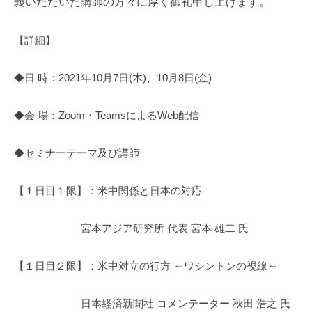
義いただいた講師の方々に厚く御礼申し上げます。
【詳細】
◆日 時：2021年10月7日(木)、10月8日(金)
◆会 場：Zoom・TeamsによるWeb配信
◆セミナーテーマ及び講師
【１日目１限】：米中関係と日本の対応
宮本アジア研究所 代表 宮本 雄二 氏
【１日目２限】：米中対立の行方 ～ワシントンの視線～
日本経済新聞社 コメンテーター 秋田 浩之 氏