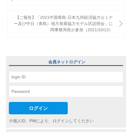
稿
ナ
【ご報告】「2021中国青島-日本九州経済協力セミナ
ビ
ー及び中日（青島）地方発展協力モデル区説明会」に
岡事務局長が参加（2021/10/13）
ゲ
ー
シ
ョ
会員ネットログイン
ン
ログイン
※個人ID、PWにより、ログインしてください