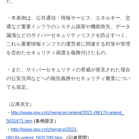
た。
m
i
・本条例は、公共通信・情報サービス、エネルギー、交
通など重要インフラのシステム損害や機能喪失、データ
漏洩などのサイバーセキュリティリスクを防止すべく、
これら重要情報インフラの運営者に関連する対策や管理
を含めたセキュリティ保護を義務付けたもの。
・また、サイバーセキュリティの脅威が発見された場合
の公安当局などへの報告義務やセキュリティ審査につい
ても規定。
（記事原文）
・
http://www.gov.cn/zhengce/
content/2021-08/17/content_
5631671.htm
(条例原文）
・
http://www.gov.cn/zhengce/
2021-
08/18/content_5631789.htm
（記者質問）