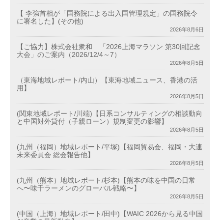
【 李強首相が「国務院による出入国管理規定」の国務院令
に署名した】(その他)
2026年8月6日
【ご協力】株式会社衆和 「2026上海マラソン 第30回記念
大会」のご案内（2026/12/4～7）
2026年8月5日
（東海地域レポート/内山）【東海地域ニュース、香港の活
用】
2026年8月5日
(関東地域レポート/川端)【日系コンサルティングの相談動向
と中国対外貸付（子親ローン）規制変更の影響】
2026年8月5日
(九州（福岡）地域レポート/平塚)【福岡貿易会、福岡・大連
未来委員会 総会報告他】
2026年8月5日
(九州（熊本）地域レポート/杉本)【熊本の味を中国の日常
へ〜味千ラーメンのグローバル戦略〜】
2026年8月5日
(中国（上海）地域レポート/田中)【WAIC 2026から見る中国