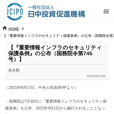
コ
日
ー
ン
中
メ
テ
ニ
投
ュ
ン
日
ー
j
HOME
ツ
資
c
【『重要情報インフラのセキュリティ保護条例』の公布（国務院令第7
中
へ
i
促
ス
p
【『重要情報インフラのセキュリティ
投
進
キ
o
保護条例』の公布（国務院令第745
ッ
機
号）】
資
プ
構
促
未分類
2021年8月23日
b
進
y
（2021年8月17日、中央人民政府HPより）
k
機
a
・国務院は7月30日に『重要情報インフラのセキュリティ保
構
n
a
護条例』を公布、2021年9月1日から施行されることとなっ
u