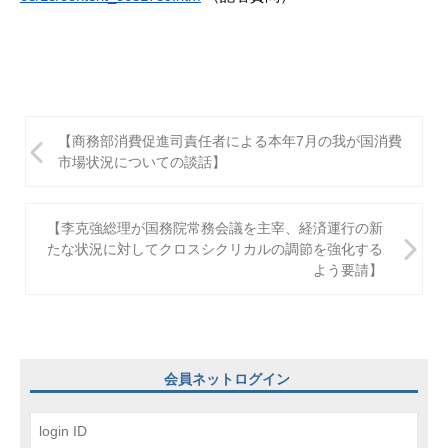
投
【商務部消費促進司責任者による本年7月の我が国消費
稿
市場状況についての談話】
ナ
ビ
【李克強総理が国務院常務会議を主宰、経済運行の新
たな状況に対してクロスシクリカルの調節を強化する
ゲ
よう要請】
ー
シ
ョ
会員ネットログイン
ン