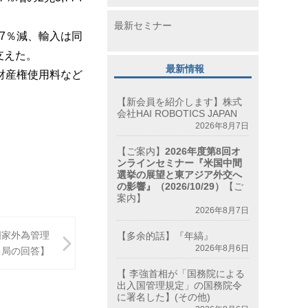
最新セミナー
.7
％減、
輸入は同
支えた。
最新情報
財産権使用料など
【新会員を紹介します】株式
会社HAI ROBOTICS JAPAN
2026年8月7日
【ご案内】
2026年度第8回オ
ンラインセミナー『米国中間
選挙の展望と東アジア外交へ
の影響』（2026/10/29）
【ご
案内】
2026年8月7日
国家外為管理
【多余的話】『年縞』
2026年8月6日
局の回答】
【 李強首相が「国務院による
出入国管理規定」の国務院令
に署名した】(その他)