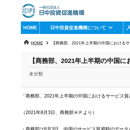
コ
ン
テ
日
j
HOME
日中投資促進機構について
ン
c
中
ツ
i
HOME
【商務部、2021年上半期の中国における
へ
p
投
ス
o
資
【商務部、2021年上半期の中国
キ
ッ
促
未分類
プ
b
進
y
機
「商務部
、
2021年上半期の中国におけるサービス貿
k
a
構
n
（2021年8月3日、商務部ＨＰより）
a
u
・商務部は
8
月
3
日、中国のサービス貿易額のデータ