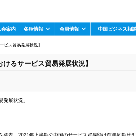
入会案内
各種情報
会員情報
中国ビジネス相
サービス貿易発展状況】
におけるサービス貿易発展状況】
易発展
状況
」
を発表、
20
21
年上半期の中国のサービス貿易額は前年同期比
6.