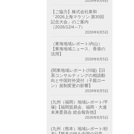
2026年8月6日
【ご協力】株式会社衆和
「2026上海マラソン 第30回
記念大会」のご案内
（2026/12/4～7）
2026年8月5日
（東海地域レポート/内山）
【東海地域ニュース、香港の
活用】
2026年8月5日
(関東地域レポート/川端)【日
系コンサルティングの相談動
向と中国対外貸付（子親ロー
ン）規制変更の影響】
2026年8月5日
(九州（福岡）地域レポート/平
塚)【福岡貿易会、福岡・大連
未来委員会 総会報告他】
2026年8月5日
(九州（熊本）地域レポート/杉
本)【熊本の味を中国の日常