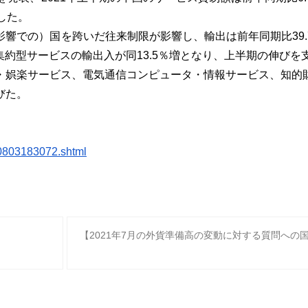
した。
影響での）
国を跨いだ往来制限が影響し、輸出は前年同期比
39
集約型サービスの輸出入が同
13.5
％増となり、
上半期の伸びを
・
娯楽サービス、電気通信コンピュータ・情報サービス、
知的
びた。
803183072.shtml
【2021年7月の外貨準備高の変動に対する質問への
】