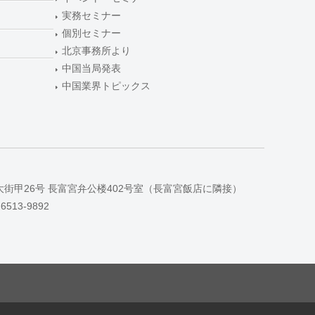
実務セミナー
個別セミナー
北京事務所より
中国当局発表
中国業界トピックス
大街甲26号 長富宮弁公楼402号室（長富宮飯店に隣接）
-6513-9892