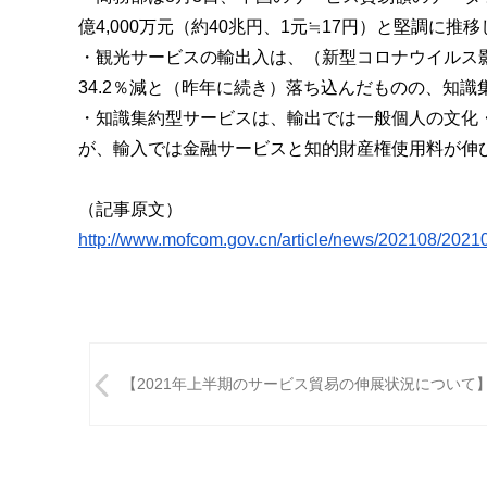
m
億
4,000
万元（約
40
兆円、
1
元≒
17
円）
と堅調に推移
i
・観光サービスの輸出入は、（新型コロナウイルス
34.2
％減と（昨年に続き）落ち込んだものの、
知識
・知識集約型サービスは、輸出では一般個人の文化
が、
輸入では金融サービスと知的財産権使用料が伸
（
記事
原文）
http://www.mofcom.gov.
cn/article/news/202108/
20210
投
【2021年上半期のサービス貿易の伸展状況について
稿
ナ
ビ