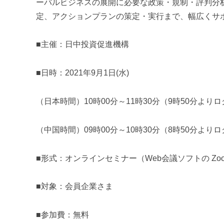
ーバルビジネスの展開に必要な政策・規制・評判分
定、アクションプランの策定・実行まで、幅広くサ
■主催：日中投資促進機構
■日時：
2021
年
9
月
1
日
(
水
)
（日本時間）
10
時
00
分～
11
時
30
分（
9
時
50
分よりロ
（中国時間）
09
時
00
分～
10
時
30
分（
8
時
50
分よりロ
■形式：オンラインセミナー（
Web
会議ソフトの
Zoo
■対象：会員企業さま
■参加費：無料