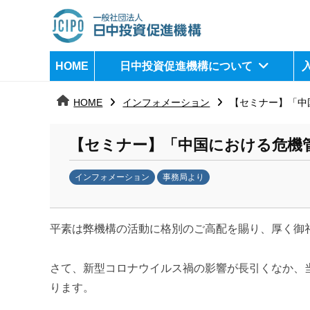
コ
ン
テ
日
j
HOME
日中投資促進機構について
ン
c
中
ツ
i
HOME
インフォメーション
【セミナー】「中国
へ
p
投
ス
o
資
【セミナー】「中国における危機管理
キ
ッ
促
インフォメーション
事務局より
プ
b
進
y
機
平素は弊機構の活動に格別のご高配を賜り、厚く御
k
a
構
n
さて、新型コロナウイルス禍の影響が長引くなか、
a
ります。
u