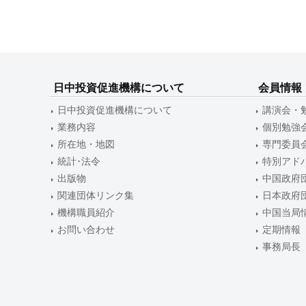
ゲ
ー
シ
ョ
日中投資促進機構について
会員情報
日中投資促進機構について
講演会・
ン
業務内容
個別勉強
所在地・地図
専門委員
統計･法令
特別アド
出版物
中国政府
関連団体リンク集
日本政府
機構職員紹介
中国当局
お問い合わせ
定期情報
事務局長