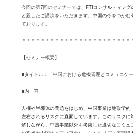
m
今回の第
7
回のセミナーでは、
FTI
コンサルティング
i
と題したご講演をいただきます。中国の今をつかむ
ております。
＊＊＊＊＊＊＊＊＊＊＊＊＊＊＊＊＊＊＊＊＊＊＊
【セミナー概要】
■タイトル：「中国における危機管理とコミュニケ
■内 容：
人権や半導体の問題をはじめ、中国事業は地政学的
左右されるリスクに直面しています。このリスクに
解しながら、中国事業以外も考慮した適切なコミュ