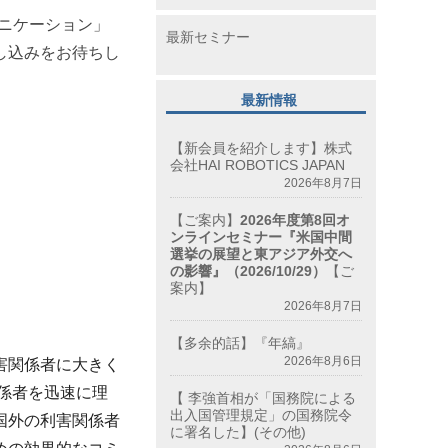
ニケーション」
最新セミナー
し込みをお待ちし
最新情報
【新会員を紹介します】株式
会社HAI ROBOTICS JAPAN
2026年8月7日
【ご案内】
2026年度第8回オ
ンラインセミナー『米国中間
選挙の展望と東アジア外交へ
の影響』（2026/10/29）
【ご
案内】
2026年8月7日
【多余的話】『年縞』
2026年8月6日
害関係者に大きく
係者を迅速に理
【 李強首相が「国務院による
出入国管理規定」の国務院令
国外の利害関係者
に署名した】(その他)