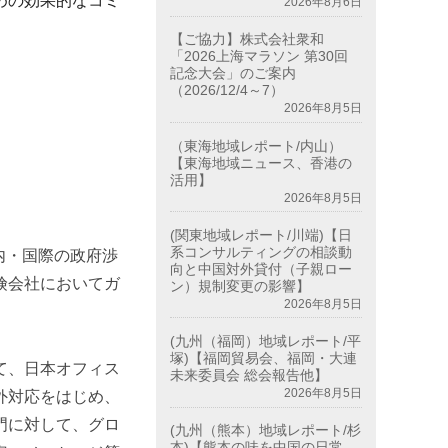
めの効果的なコミ
2026年8月6日
【ご協力】株式会社衆和
「2026上海マラソン 第30回
記念大会」のご案内
（2026/12/4～7）
2026年8月5日
（東海地域レポート/内山）
【東海地域ニュース、香港の
活用】
2026年8月5日
(関東地域レポート/川端)【日
系コンサルティングの相談動
内・国際の政府渉
向と中国対外貸付（子親ロー
険会社においてガ
ン）規制変更の影響】
2026年8月5日
(九州（福岡）地域レポート/平
塚)【福岡貿易会、福岡・大連
て、日本オフィス
未来委員会 総会報告他】
2026年8月5日
外対応をはじめ、
門に対して、グロ
(九州（熊本）地域レポート/杉
本)【熊本の味を中国の日常