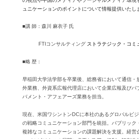
の視点や中国のメディアやソーシャルメディア環境
ュニケーションのポイントについて情報提供いたし
■講 師：森川 麻衣子
氏
FTI
コンサルティング
ストラテジック・コミ
■略 歴：
早稲田大学法学部を卒業後、総務省において通信・
外業務、外資系広報代理店において企業広報及びパ
バメント・アフェアーズ業務を担当。
現在、米国ワシントン
DC
に本社のあるグロバルビジ
の戦略コミュニケーション部門を統括。パブリック
複雑なコミュニケーションの課題解決を支援。経営