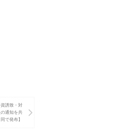
外資誘致・対
援の通知を共
同で発布】