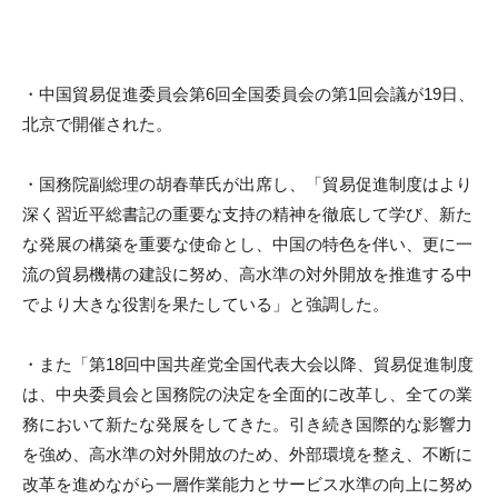
m
i
・中国貿易促進委員会第6回全国委員会の第1回会議が19日、
北京で開催された。
・国務院副総理の胡春華氏が出席し、「
貿易促進制度はより
深く習近平総書記の重要な支持の精神を徹底し
て学び、新た
な発展の構築を重要な使命とし、中国の特色を伴い、
更に一
流の貿易機構の建設に努め、
高水準の対外開放を推進する中
でより大きな役割を果たしている」
と強調した。
・また「第18回中国共産党全国代表大会以降、貿易促進制度
は、
中央委員会と国務院の決定を全面的に改革し、
全ての業
務において新たな発展をしてきた。
引き続き国際的な影響力
を強め、高水準の対外開放のため、
外部環境を整え、
不断に
改革を進めながら一層作業能力とサービス水準の向上に努め