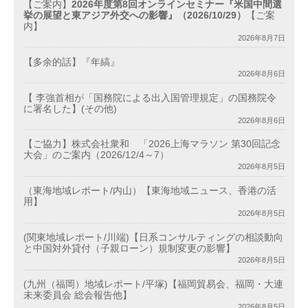
【ご案内】
2026年度第8回オンラインセミナー『米国中間選
挙の展望と東アジア外交への影響』（2026/10/29）
【ご案
内】
2026年8月7日
【多余的話】『年縞』
2026年8月6日
【 李強首相が「国務院による出入国管理規定」の国務院令
に署名した】(その他)
2026年8月6日
【ご協力】株式会社衆和 「2026上海マラソン 第30回記念
大会」のご案内（2026/12/4～7）
2026年8月5日
（東海地域レポート/内山）【東海地域ニュース、香港の活
用】
2026年8月5日
(関東地域レポート/川端)【日系コンサルティングの相談動向
と中国対外貸付（子親ローン）規制変更の影響】
2026年8月5日
(九州（福岡）地域レポート/平塚)【福岡貿易会、福岡・大連
未来委員会 総会報告他】
2026年8月5日