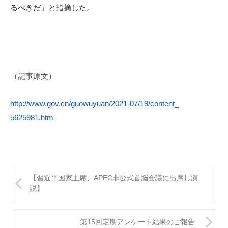
るべきだ」と指摘した。
（記事原文）
http://www.gov.cn/
guowuyuan/2021-07/19/content_
5625981.htm
投
【習近平国家主席、APEC非公式首脳会議に出席し演
稿
説】
ナ
ビ
第15回定期アンケート結果のご報告