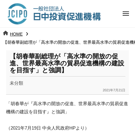
コ
日
ー
ン
中
メ
テ
ニ
投
ュ
ン
日
ー
j
HOME
ツ
資
c
【胡春華副総理が「高水準の開放の促進、世界最高水準の貿易促進機
中
へ
i
促
ス
p
【胡春華副総理が「高水準の開放の促
投
進
キ
o
進、世界最高水準の貿易促進機構の建設
ッ
機
を目指す」と強調】
資
プ
構
促
未分類
2021年7月21日
b
進
y
「胡春華が『高水準の開放の促進、
世界最高水準の貿易促進
k
機
機構の建設を目指す』と強調」
a
構
n
a
（2021年7月19日 中央人民政府HPより）
u