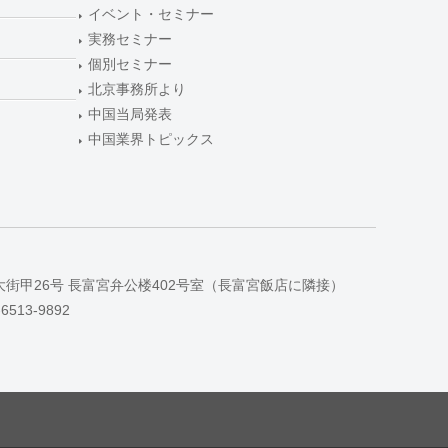
イベント・セミナー
実務セミナー
個別セミナー
北京事務所より
中国当局発表
中国業界トピックス
大街甲26号 長富宮弁公楼402号室（長富宮飯店に隣接）
-6513-9892