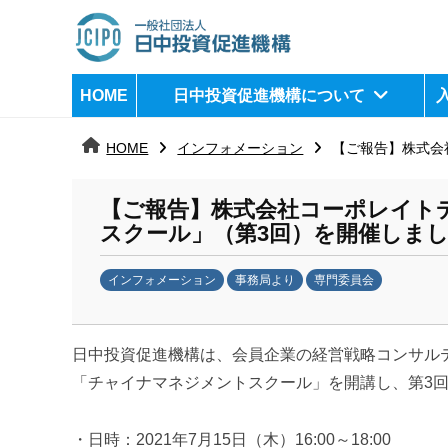
コ
ン
テ
日
j
HOME
日中投資促進機構について
ン
c
中
ツ
i
HOME
インフォメーション
【ご報告】株式会
へ
p
投
ス
o
資
【ご報告】株式会社コーポレイト
キ
スクール」（第3回）を開催しま
ッ
促
プ
インフォメーション
事務局より
専門委員会
進
b
機
y
日中投資促進機構は、会員企業の経営戦略コンサルテ
k
構
a
「チャイナマネジメントスクール」を開講し、第3
n
a
・日時：2021年7月15日（木）16:00～18:00