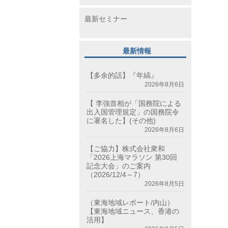
最新セミナー
最新情報
【多余的話】『年縞』
2026年8月6日
【 李強首相が「国務院による
出入国管理規定」の国務院令
に署名した】(その他)
2026年8月6日
【ご協力】株式会社衆和
「2026上海マラソン 第30回
記念大会」のご案内
（2026/12/4～7）
2026年8月5日
（東海地域レポート/内山）
【東海地域ニュース、香港の
活用】