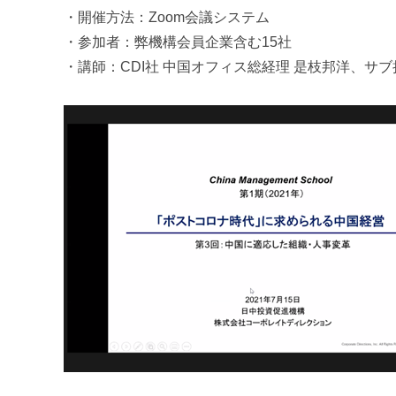
u
・開催方法：Zoom会議システム
m
・参加者：弊機構会員企業含む15社
i
・講師：CDI社 中国オフィス総経理 是枝邦洋、サ