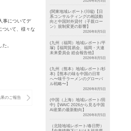
2026年8月5日
(関東地域レポート/川端)【日
系コンサルティングの相談動
人事についてデ
向と中国対外貸付（子親ロー
ン）規制変更の影響】
について、様々な
2026年8月5日
(九州（福岡）地域レポート/平
した。
塚)【福岡貿易会、福岡・大連
未来委員会 総会報告他】
2026年8月5日
(九州（熊本）地域レポート/杉
本)【熊本の味を中国の日常
へ〜味千ラーメンのグローバ
ル戦略〜】
2026年8月5日
結果のご報告
(中国（上海）地域レポート/田
中)【WAIC 2026から見る中国
AI産業の最新動向】
2026年8月5日
（北陸地域レポート/春日野）
【中東情勢下における福井県