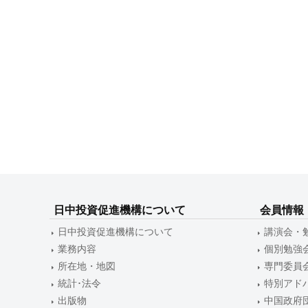
ゲ
ー
シ
ョ
ン
日中投資促進機構について
会員情報
日中投資促進機構について
講演会・
業務内容
個別勉強
所在地・地図
専門委員
統計･法令
特別アド
出版物
中国政府