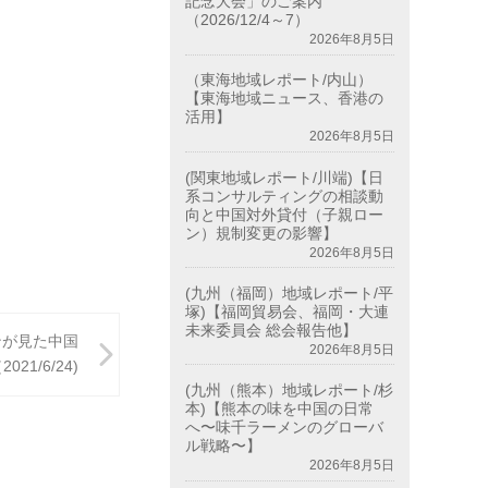
記念大会」のご案内
（2026/12/4～7）
2026年8月5日
（東海地域レポート/内山）
【東海地域ニュース、香港の
活用】
2026年8月5日
(関東地域レポート/川端)【日
系コンサルティングの相談動
向と中国対外貸付（子親ロー
ン）規制変更の影響】
2026年8月5日
(九州（福岡）地域レポート/平
塚)【福岡貿易会、福岡・大連
未来委員会 総会報告他】
ンが見た中国
2026年8月5日
1/6/24)
(九州（熊本）地域レポート/杉
本)【熊本の味を中国の日常
へ〜味千ラーメンのグローバ
ル戦略〜】
2026年8月5日