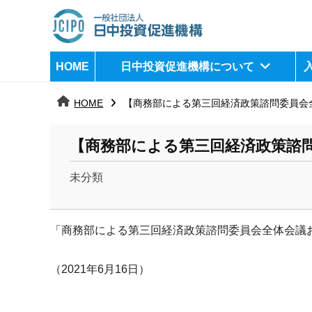
コ
ン
テ
日
j
HOME
日中投資促進機構について
ン
c
中
ツ
i
HOME
【商務部による第三回経済政策諮問委員会
へ
p
投
ス
o
資
【商務部による第三回経済政策諮
キ
ッ
促
未分類
プ
b
進
y
機
「商務部による第三回経済政策諮問委員会全体会議
k
a
構
n
（2021年6月16日）
a
u