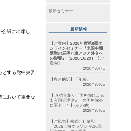
最新セミナー
最新情報
が会議に出席し
【ご案内】
2026年度第8回オ
ンラインセミナー『米国中間
選挙の展望と東アジア外交へ
の影響』（2026/10/29）
【ご
案内】
2026年8月7日
心とする党中央委
【多余的話】『年縞』
2026年8月6日
【 李強首相が「国務院による
造において重要な
出入国管理規定」の国務院令
に署名した】(その他)
2026年8月6日
【ご協力】株式会社衆和
「2026上海マラソン 第30回