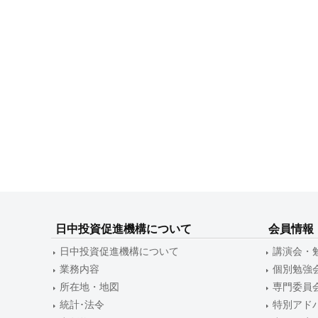
ー
シ
ョ
ン
日中投資促進機構について
会員情報
日中投資促進機構について
講演会・
業務内容
個別勉強
所在地・地図
専門委員
統計･法令
特別アド