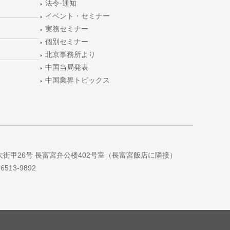
法令-通知
イベント・セミナー
実務セミナー
個別セミナー
北京事務所より
中国当局発表
中国業界トピックス
大街甲26号 長富宮弁公楼402号室（長富宮飯店に隣接）
-6513-9892