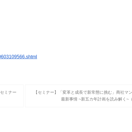
603109566.shtml
セミナー
【セミナー】「変革と成長で新常態に挑む」商社マ
最新事情 ~新五カ年計画を読み解く~（202