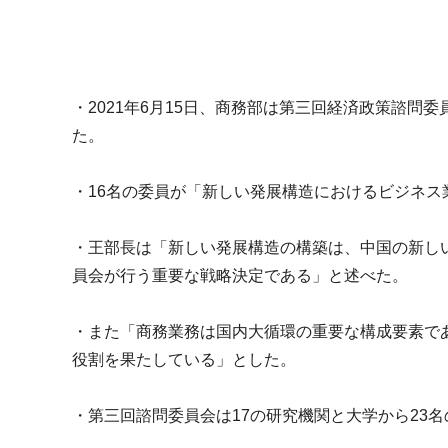
m
i
・2021年6月15日、
商務部は第三回経済政策諮問委
た。
・16名の委員が「
新しい発展構造におけるビジネス
・王部長は「新しい発展構造の構築は、中国の新し
員会が行う重
要な戦略決定である」と述べた。
・また「商務業務は国内大循環の重要な構成要素で
役割を果たしている」とした。
・
第三回諮問委員会は17の研究機関と大学から23