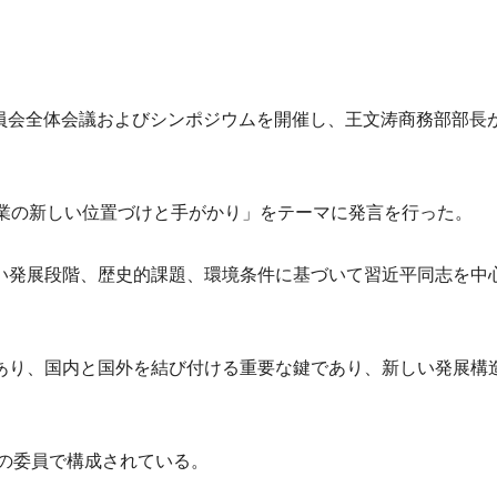
員会全体会議およびシンポジウムを
開催し、王文涛商務部部長
業の新しい位置づけと手がかり」
をテーマに発言を行った。
い発展段階、
歴史的課題、
環境条件に基づいて習近平同志を中
あり、
国内と国外を結び付ける重要な鍵であり、
新しい発展構
名の委員で構成
されている。