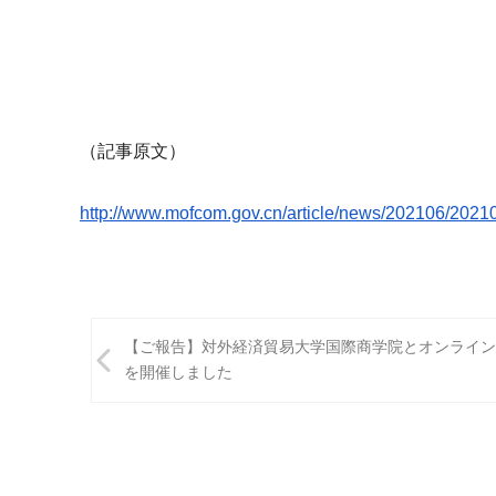
（記事原文）
http://www.mofcom.gov.cn/
article/news/202106/
20210
投
【ご報告】対外経済貿易大学国際商学院とオンライン
稿
を開催しました
ナ
ビ
ゲ