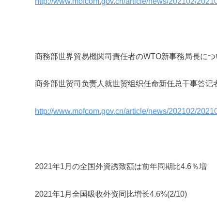
http://www.mofcom.gov.cn/article/news/202102/202
商務部世界貿易機関司責任者のWTO新事務局長につ
商
务
部世
贸
司
负责
人就世
贸组织
任命新任
总
干事答
记
http://www.mofcom.gov.cn/article/news/202102/202
2021
年1月の全国外資誘致額は前年同期比4.6％増
2021
年
1
月全国吸收外
资
同比增
长
4.6%(2/10)