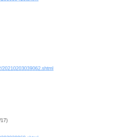
102/20210203039062.shtml
/17)