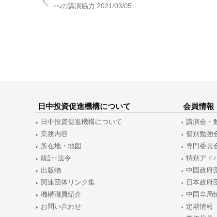
稿
への講演協力 2021/03/05
ナ
ビ
ゲ
ー
シ
ョ
日中投資促進機構について
会員情報
日中投資促進機構について
講演会・
ン
業務内容
個別勉強
所在地・地図
専門委員
統計･法令
特別アド
出版物
中国政府
関連団体リンク集
日本政府
機構職員紹介
中国当局
お問い合わせ
定期情報