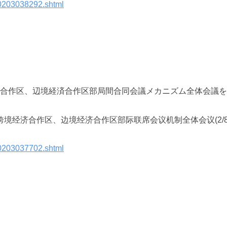
10203038292.shtml
合作区、辺境経済合作区部局間合同会議メカニズム全体会議を
跨境
经济
合作区、
边
境
经济
合作区部
际联
席会
议
机制全体会
议
(2/
10203037702.shtml