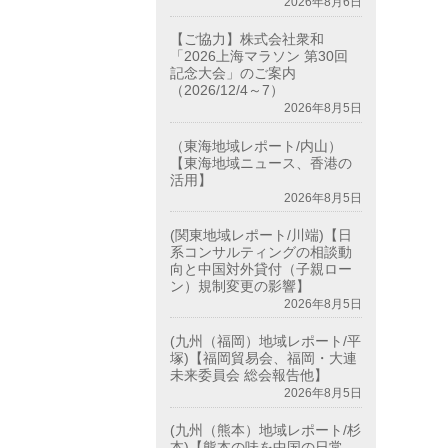
2026年8月6日
【ご協力】株式会社衆和
「2026上海マラソン 第30回
記念大会」のご案内
（2026/12/4～7）
2026年8月5日
（東海地域レポート/内山）
【東海地域ニュース、香港の
活用】
2026年8月5日
(関東地域レポート/川端)【日
系コンサルティングの相談動
向と中国対外貸付（子親ロー
ン）規制変更の影響】
2026年8月5日
(九州（福岡）地域レポート/平
塚)【福岡貿易会、福岡・大連
未来委員会 総会報告他】
2026年8月5日
(九州（熊本）地域レポート/杉
本)【熊本の味を中国の日常