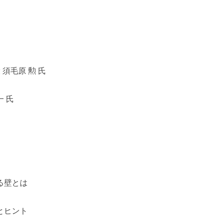
役 須毛原 勲 氏
一 氏
る壁とは
とヒント