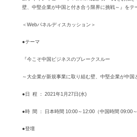
m
壁、中堅企業が中国と付き合う限界に挑戦～』をテ
i
＜Webパネルディスカッション＞
●テーマ
『
今こそ中国ビジネスのブレークスルー
～大企業が新規事業に取り組む壁、中堅企業が中国
●日 程 ： 2021年1月27日(水)
●時 間 ： 日本時間 10:00～12:00（中国時間 09:00～
●登壇