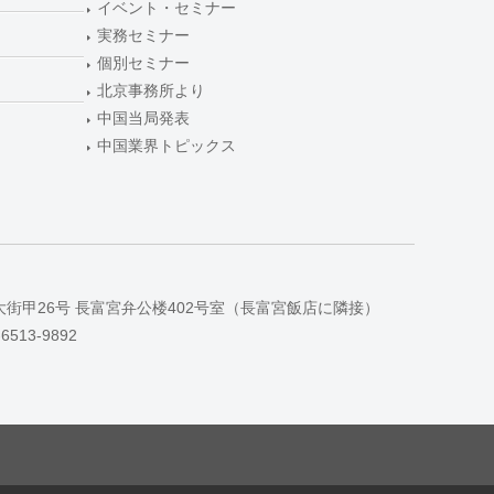
イベント・セミナー
実務セミナー
個別セミナー
北京事務所より
中国当局発表
中国業界トピックス
大街甲26号 長富宮弁公楼402号室（長富宮飯店に隣接）
-6513-9892