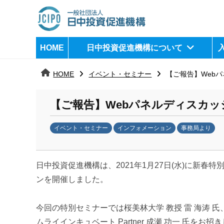
コ
ン
テ
日
j
HOME
日中投資促進機構について
ン
c
中
ツ
i
HOME
イベント・セミナー
【ご報告】Web
へ
p
投
ス
o
資
【ご報告】Webパネルディスカ
キ
ッ
促
イベント・セミナー
インフォメーション
事務局より
プ
b
進
y
機
日中投資促進機構は、2021年1月27日(水)に新
k
a
ンを開催しました。
構
n
a
今回の特別セミナーでは桜美林大学 教授 雷 海涛 氏、株式会
u
ムライインキュベート Partner 成瀬 功一 氏