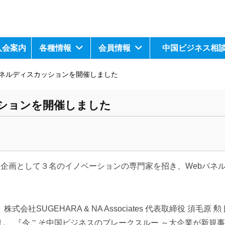
入会案内
各種情報
会員情報
中国ビジネス相
パネルディスカッションを開催しました
ッションを開催しました
春特別企画として３名のイノベーションの専門家を招き、Webパネ
社SUGEHARA & NA Associates 代表取締役 須毛原 
をお招きし、『今こそ中国ビジネスのブレークスルー ～大企業が新規