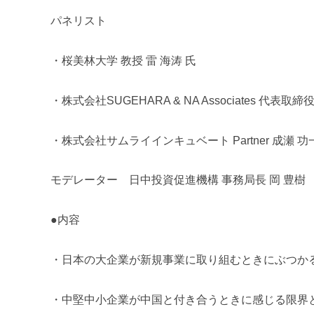
パネリスト
・桜美林大学 教授 雷 海涛 氏
・株式会社SUGEHARA & NA Associates 代表取締
・株式会社サムライインキュベート Partner 成瀬 功
モデレーター 日中投資促進機構 事務局長
岡 豊樹
●内容
・日本の大企業が新規事業に取り組むときにぶつか
・中堅中小企業が中国と付き合うときに感じる限界