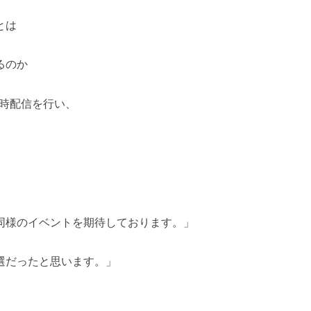
とは
るのか
ルで同時配信を行い、
同様のイベントを期待しております。」
選だったと思います。」