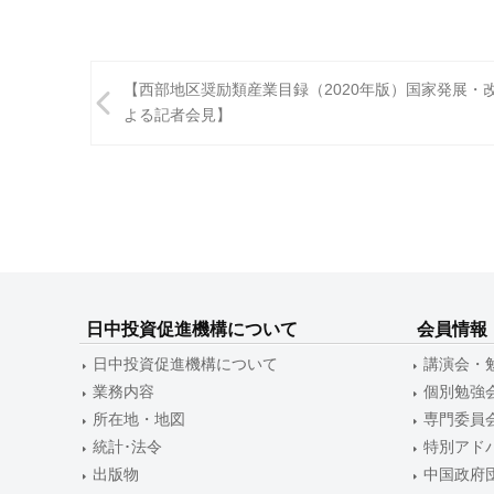
投
【西部地区奨励類産業目録（2020年版）国家発展・
稿
よる記者会見】
ナ
ビ
ゲ
ー
シ
日中投資促進機構について
会員情報
ョ
日中投資促進機構について
講演会・
ン
業務内容
個別勉強
所在地・地図
専門委員
統計･法令
特別アド
出版物
中国政府