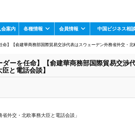
入会案内
各種情報
会員情報
中国ビジネス相
任命】【俞建華商務部国際貿易交渉代表はスウェーデン外務省外交・北
ーダーを任命】【俞建華商務部国際貿易交渉
大臣と電話会談】
務省外交・
北欧事務大臣と電話会談」