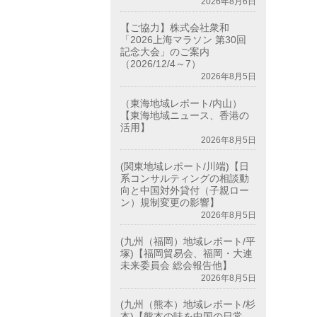
2026年8月6日
【ご協力】株式会社衆和
「2026上海マラソン 第30回
記念大会」のご案内
（2026/12/4～7）
2026年8月5日
（東海地域レポート/内山）
【東海地域ニュース、香港の
活用】
2026年8月5日
(関東地域レポート/川端)【日
系コンサルティングの相談動
向と中国対外貸付（子親ロー
ン）規制変更の影響】
2026年8月5日
(九州（福岡）地域レポート/平
塚)【福岡貿易会、福岡・大連
未来委員会 総会報告他】
2026年8月5日
(九州（熊本）地域レポート/杉
本)【熊本の味を中国の日常