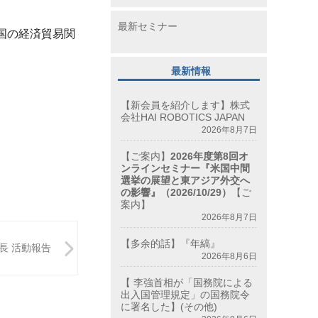
最新セミナー
い両国の経済貿易関
最新情報
【新会員を紹介します】株式
会社HAI ROBOTICS JAPAN
2026年8月7日
【ご案内】
2026年度第8回オ
ンラインセミナー『米国中間
選挙の展望と東アジア外交へ
の影響』（2026/10/29）
【ご
案内】
2026年8月7日
【多余的話】『年縞』
局長 活動報告
2026年8月6日
【 李強首相が「国務院による
出入国管理規定」の国務院令
に署名した】(その他)