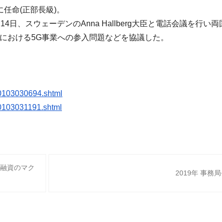
任命(
正部長級)。
14日、
スウェーデンのAnna Hallberg大臣と電話会議を行
における5G事業への参入問題などを協議
した。
103030694.shtml
103031191.shtml
融資のマク
2019年 事務