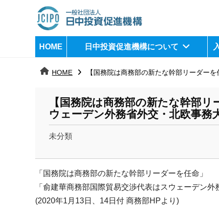
コ
ン
テ
日
j
HOME
日中投資促進機構について
ン
c
中
ツ
i
HOME
【国務院は商務部の新たな幹部リーダーを
へ
p
投
ス
o
資
【国務院は商務部の新たな幹部リ
キ
ウェーデン外務省外交・北欧事務
ッ
促
プ
未分類
進
b
機
y
「国務院は商務部の新たな幹部リーダーを任命」
k
構
a
「俞建華商務部国際貿易交渉代表はスウェーデン外
n
(2020年1月13日、14日付 商務部HPより)
a