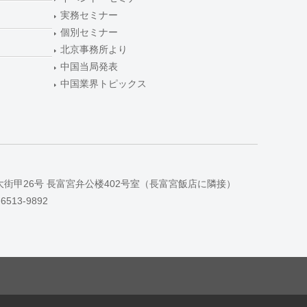
実務セミナー
個別セミナー
北京事務所より
中国当局発表
中国業界トピックス
大街甲26号 長富宮弁公楼402号室（長富宮飯店に隣接）
-6513-9892