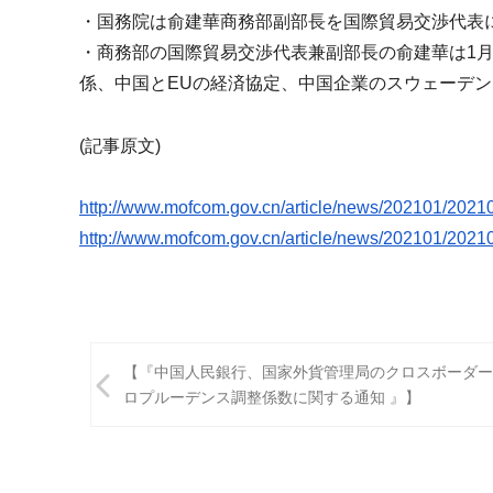
u
・国務院は俞建華商務部副部長を国際貿易交渉代表に
m
・商務部の国際貿易交渉代表兼副部長の俞建華は1月
i
係、
中国とEUの経済協定、
中国企業のスウェーデン
(記事原文)
http://www.mofcom.gov.cn/
article/news/202101/
20210
http://www.mofcom.gov.cn/
article/news/202101/
20210
投
【『中国人民銀行、国家外貨管理局のクロスボーダー
稿
ロプルーデンス調整係数に関する通知 』】
ナ
ビ