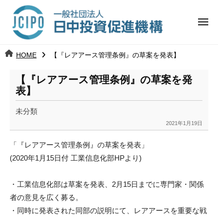
コ
日
ー
ン
中
メ
テ
ニ
投
ュ
ン
日
ー
j
HOME
【『レアアース管理条例』の草案を発表】
ツ
資
c
中
へ
i
促
【『レアアース管理条例』の草案を発
ス
p
表】
投
進
キ
o
ッ
機
未分類
資
2021年1月19日
プ
b
構
促
y
「『レアアース管理条例』の草案を発表」
k
進
(2020年1月15日付 工業信息化部HPより)
a
n
機
a
・工業信息化部は草案を発表、2月15日までに専門家・
関係
構
u
者の意見を広く募る。
m
・同時に発表された同部の説明にて、
レアアースを重要な戦
i