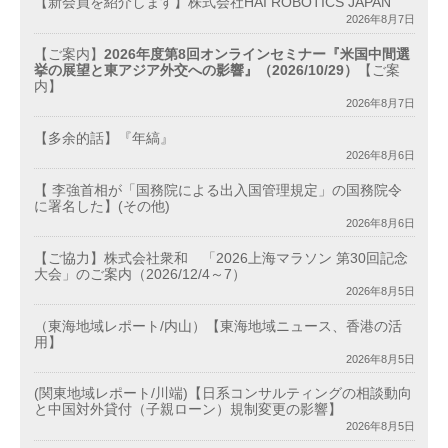
【新会員を紹介します】株式会社HAI ROBOTICS JAPAN
2026年8月7日
【ご案内】
2026年度第8回オンラインセミナー『米国中間選
挙の展望と東アジア外交への影響』（2026/10/29）
【ご案
内】
2026年8月7日
【多余的話】『年縞』
2026年8月6日
【 李強首相が「国務院による出入国管理規定」の国務院令
に署名した】(その他)
2026年8月6日
【ご協力】株式会社衆和 「2026上海マラソン 第30回記念
大会」のご案内（2026/12/4～7）
2026年8月5日
（東海地域レポート/内山）【東海地域ニュース、香港の活
用】
2026年8月5日
(関東地域レポート/川端)【日系コンサルティングの相談動向
と中国対外貸付（子親ローン）規制変更の影響】
2026年8月5日