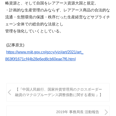
略資源と、
そして自国をレアアース資源大国と規定。
・計画的な生産管理のみならず、レアアース商品の合法的な
流通・
生態環境の保護・
秩序だった生産経営などサプライチ
ェーン全体での総合的な法規と
し
管理を強化していくとしている。
(記事原文)
https://www.miit.gov.cn/gzcy/
yjzj/art/2021/art_
863f0f1671cf44b28e6ed8cb60eae7
f6.html
投
【『中国人民銀行、国家外貨管理局のクロスボーダー
稿
融資のマクロプルーデンス調整係数に関する通知 』】
ナ
ビ
2019年 事務局長 活動報告