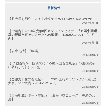
最新情報
【新会員を紹介します】株式会社HAI ROBOTICS JAPAN
2026年8月7日
【ご案内】
2026年度第8回オンラインセミナー『米国中間選
挙の展望と東アジア外交への影響』（2026/10/29）
【ご案
内】
2026年8月7日
【多余的話】『年縞』
2026年8月6日
【 李強首相が「国務院による出入国管理規定」の国務院令
に署名した】(その他)
2026年8月6日
【ご協力】株式会社衆和 「2026上海マラソン 第30回記念
大会」のご案内（2026/12/4～7）
2026年8月5日
（東海地域レポート/内山）【東海地域ニュース、香港の活
用】
2026年8月5日