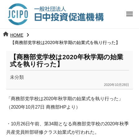
コ
日
ー
ン
中
メ
テ
ニ
投
ュ
ン
日
ー
j
HOME
ツ
資
c
【商務部党学校は2020年秋学期の始業式を執り行った】
中
へ
i
促
ス
【商務部党学校は2020年秋学期の始業
p
投
進
キ
式を執り行った】
o
ッ
機
資
未分類
プ
構
促
2020年10月28日
b
y
進
「商務部党学校は2020年秋学期の始業式を執り行った」
k
（2020年10月27日 商務部HPより）
a
機
n
a
構
・10月26日午前、
第34期となる商務部党学校の2020年秋季
u
共産党員幹部研修ク
ラス始業式が行われた。
m