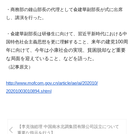
i
・商務部の鐘山部長の代理として兪建華副部長が式に出席
し、
講演を行った。
・兪建華副部長は研修生に向けて、
習近平新時代における中
国特色社会主義思想を更に理解すること、
来年の建党100周
年に向けて、今年は小康社会の実現、
貧困脱却など重要
な局面を迎えていること、
などを語った。
（記事原文）
http://www.mofcom.gov.cn/
article/ae/ai/202010/
20201003010894.shtml
投
【李克強総理 中国南水北調集団有限公司設立について
稿
重要な指示を行う】