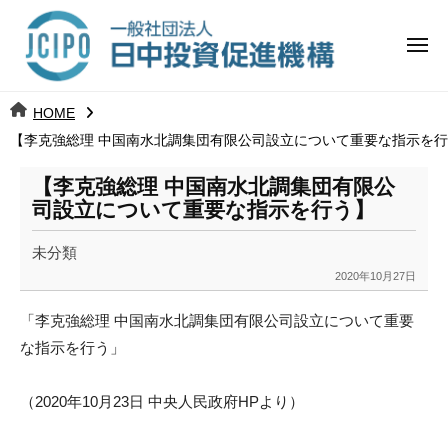
コ
日
ー
ン
中
メ
テ
ニ
投
ュ
ン
日
ー
j
HOME
ツ
資
c
【李克強総理 中国南水北調集団有限公司設立について重要な指示を
中
へ
i
促
ス
p
【李克強総理 中国南水北調集団有限公
投
進
キ
o
司設立について重要な指示を行う】
ッ
機
資
未分類
プ
構
促
2020年10月27日
b
y
進
「李克強総理 中国南水北調集団有限公司設立について重要
k
な指示を行う」
a
機
n
構
a
（2020年10月23日 中央人民政府HPより）
u
m