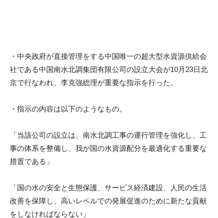
i
・
中央政府が直接管理をする中国唯一の超大型水資源供給会
社である
中国南水北調集団有限公司の設立大会が10月23日北
京で行なわ
れ、李克強総理が重要な指示を行った。
・指示の内容は以下のようなもの。
「当該公司の設立は、南水北調工事の運行管理を強化し、
工
事の体系を整備し、
我が国の水資源配分を最適化する重要な
措置である」
「国の水の安全と生態保護、サービス経済建設、
人民の生活
改善を保障し、
高いレベルでの発展促進のために新たな貢献
をしなければならない
」