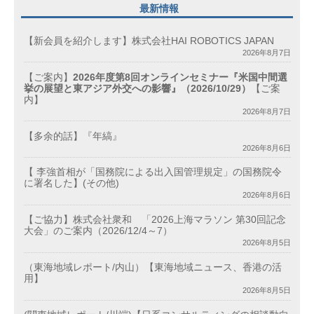
最新情報
【新会員を紹介します】株式会社HAI ROBOTICS JAPAN
2026年8月7日
【ご案内】
2026年度第8回オンラインセミナー『米国中間選
挙の展望と東アジア外交への影響』（2026/10/29）
【ご案
内】
2026年8月7日
【多余的話】『年縞』
2026年8月6日
【 李強首相が「国務院による出入国管理規定」の国務院令
に署名した】(その他)
2026年8月6日
【ご協力】株式会社衆和 「2026上海マラソン 第30回記念
大会」のご案内（2026/12/4～7）
2026年8月5日
（東海地域レポート/内山）【東海地域ニュース、香港の活
用】
2026年8月5日