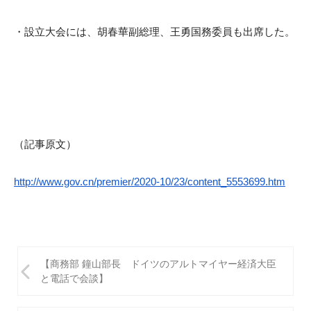
・設立大会には、胡春華副総理、王勇国務委員も出席した。
（記事原文）
http://www.gov.cn/premier/
2020-10/23/content_5553699.htm
投
【商務部 鐘山部長 ドイツのアルトマイヤー経済大臣
稿
と電話で会談】
ナ