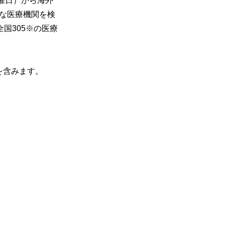
曜日）から海外
能な医療機関を検
国305※の医療
を含みます。