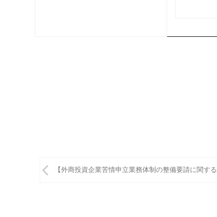
投
【外商投資企業苦情申立業務体制の整備要請に関する
稿
ナ