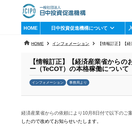
コ
ン
テ
日
j
HOME
日中投資促進機構について
ン
c
中
ツ
i
HOME
インフォメーション
【情報訂正】【経
へ
p
投
ス
o
資
【情報訂正】【経済産業省からの
キ
ー（TeCOT）の本格稼働について
ッ
促
プ
インフォメーション
事務局より
進
b
機
y
k
構
a
経済産業省からの依頼により10月8日付で以下のご
n
したので
改めてお知らせいたします。
a