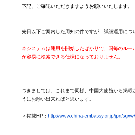
u
下記、ご確認いただきますようお願いいたします。
m
i
先日以下ご案内した周知の件ですが、
詳細運用につ
本システムは運用を開始したばかりで、
国毎のルー
が容易に検索できる仕様にな
っておりません。
つきましては、これまで同様、
中国大使館から掲載
うにお願い出来ればと思い
ます。
＜掲載HP：
http://www.china-
embassy.or.jp/jpn/sgxw/