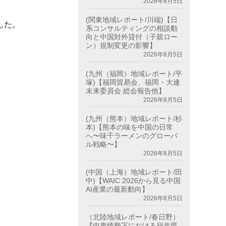
2026年8月5日
(関東地域レポート/川端)【日
した。
系コンサルティングの相談動
向と中国対外貸付（子親ロー
ン）規制変更の影響】
2026年8月5日
(九州（福岡）地域レポート/平
塚)【福岡貿易会、福岡・大連
未来委員会 総会報告他】
2026年8月5日
(九州（熊本）地域レポート/杉
本)【熊本の味を中国の日常
へ〜味千ラーメンのグローバ
ル戦略〜】
2026年8月5日
(中国（上海）地域レポート/田
中)【WAIC 2026から見る中国
AI産業の最新動向】
2026年8月5日
（北陸地域レポート/春日野）
【中東情勢下における福井県