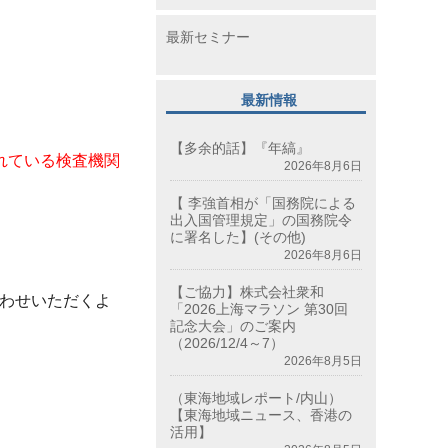
最新セミナー
最新情報
【多余的話】『年縞』
れている検査機関
2026年8月6日
【 李強首相が「国務院による
出入国管理規定」の国務院令
に署名した】(その他)
2026年8月6日
【ご協力】株式会社衆和
わせいただくよ
「2026上海マラソン 第30回
記念大会」のご案内
（2026/12/4～7）
2026年8月5日
（東海地域レポート/内山）
【東海地域ニュース、香港の
活用】