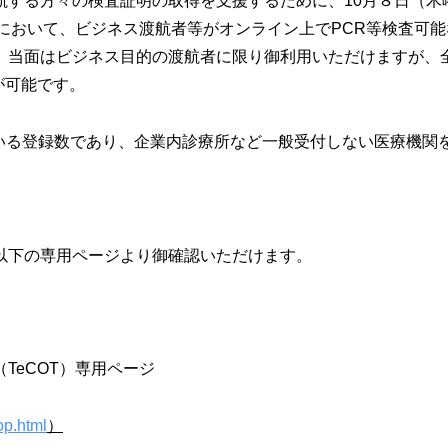
航する方々の検査証明の取得を支援するために、10月８日（木
）において、ビジネス渡航者等がオンライン上でPCR等検査可
当面はビジネス目的の渡航者に限り御利用いただけますが、全
が可能です。
いる登録数であり、企業内診療所など一般受付しない医療機関
以下の専用ページより御確認いただけます。
TeCOT）専用ページ
op.html
）