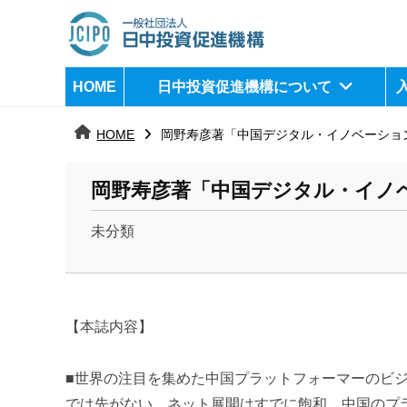
コ
ン
テ
日
j
HOME
日中投資促進機構について
ン
c
中
ツ
i
HOME
岡野寿彦著「中国デジタル・イノベーショ
へ
p
投
ス
o
資
岡野寿彦著「中国デジタル・イノ
キ
ッ
促
未分類
プ
b
進
y
機
k
a
【本誌内容】
構
n
a
■世界の注目を集めた中国プラットフォーマーのビ
u
では先がない。ネット展開はすでに飽和。中国のプ