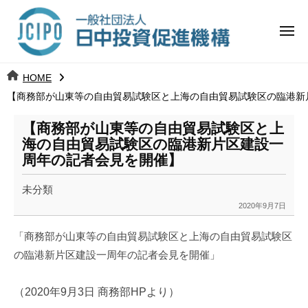
コ
日
ー
ン
中
メ
テ
ニ
投
ュ
ン
日
ー
j
HOME
ツ
資
c
【商務部が山東等の自由貿易試験区と上海の自由貿易試験区の臨港新
中
へ
i
促
ス
p
【商務部が山東等の自由貿易試験区と上
投
進
キ
o
海の自由貿易試験区の臨港新片区建設一
ッ
機
周年の記者会見を開催】
資
プ
構
促
未分類
2020年9月7日
b
進
y
「商務部が山東等の自由貿易試験区と上海の自由貿易試験区
k
機
の臨港新片区建設一周年の記者会見を開催」
a
構
n
a
（2020年9月3日 商務部HPより）
u