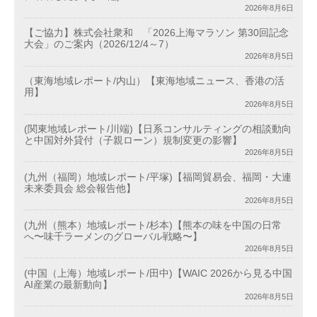
2026年8月6日
【ご協力】株式会社衆和 「2026上海マラソン 第30回記念
大会」のご案内（2026/12/4～7）
2026年8月5日
（東海地域レポート/内山）【東海地域ニュース、香港の活
用】
2026年8月5日
(関東地域レポート/川端)【日系コンサルティングの相談動向
と中国対外貸付（子親ローン）規制変更の影響】
2026年8月5日
(九州（福岡）地域レポート/平塚)【福岡貿易会、福岡・大連
未来委員会 総会報告他】
2026年8月5日
(九州（熊本）地域レポート/杉本)【熊本の味を中国の日常
へ〜味千ラーメンのグローバル戦略〜】
2026年8月5日
(中国（上海）地域レポート/田中)【WAIC 2026から見る中国
AI産業の最新動向】
2026年8月5日