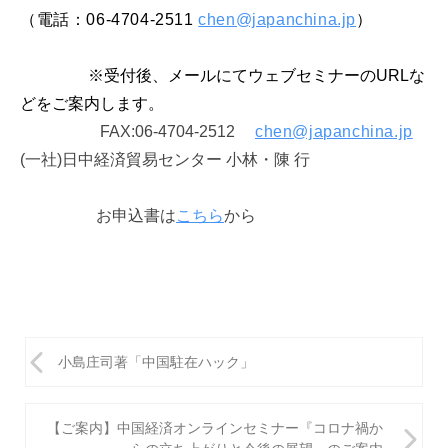
（電話：06-4704-2511
chen@japanchina.jp
）
※受付後、メールにてウェブセミナーの
URL
な
どをご案内します。
FAX:06-4704-2512
chen@japanchina.jp
(
一社)日中経済貿易センター 小林・陳 行
お申込書は
こちら
から
投
小島庄司著「中国駐在ハック」
稿
ナ
【ご案内】中国経済オンラインセミナー『コロナ禍か