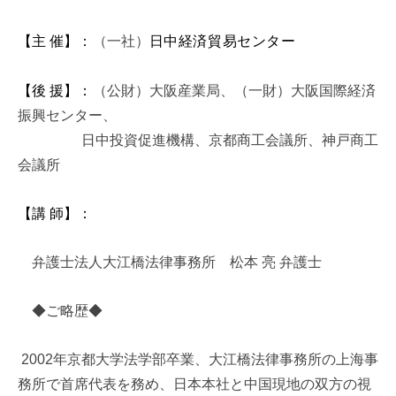
【主 催】
：
（一社）
日中経済貿易センター
【後 援】
：
（公財）大阪産業局、（一財）大阪国際経済
振興センター、
日中投資促進機構、京都商工会議所、神戸商工
会議所
【講 師】
：
弁護士法人大江橋法律事務所 松本 亮 弁護士
◆ご略歴◆
2002年京都大学法学部卒業、大江橋法律事務所の上海事
務所で首席代表を務め、日本本社と中国現地の双方の視