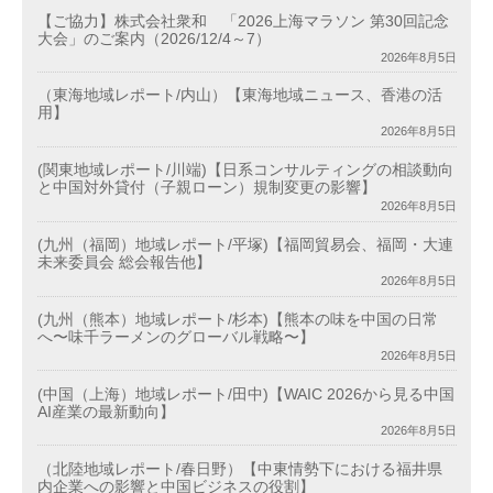
【ご協力】株式会社衆和 「2026上海マラソン 第30回記念
大会」のご案内（2026/12/4～7）
2026年8月5日
（東海地域レポート/内山）【東海地域ニュース、香港の活
用】
2026年8月5日
(関東地域レポート/川端)【日系コンサルティングの相談動向
と中国対外貸付（子親ローン）規制変更の影響】
2026年8月5日
(九州（福岡）地域レポート/平塚)【福岡貿易会、福岡・大連
未来委員会 総会報告他】
2026年8月5日
(九州（熊本）地域レポート/杉本)【熊本の味を中国の日常
へ〜味千ラーメンのグローバル戦略〜】
2026年8月5日
(中国（上海）地域レポート/田中)【WAIC 2026から見る中国
AI産業の最新動向】
2026年8月5日
（北陸地域レポート/春日野）【中東情勢下における福井県
内企業への影響と中国ビジネスの役割】