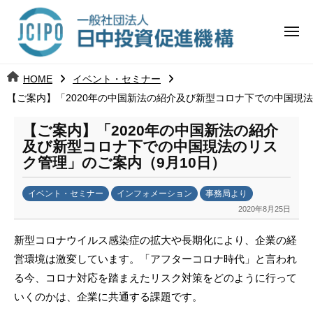
コ
日
ー
ン
中
メ
テ
ニ
投
ュ
ン
日
ー
j
HOME
イベント・セミナー
ツ
資
c
【ご案内】「2020年の中国新法の紹介及び新型コロナ下での中国現法
中
へ
i
促
ス
p
【ご案内】「2020年の中国新法の紹介
投
進
キ
o
及び新型コロナ下での中国現法のリス
ッ
機
ク管理」のご案内（9月10日）
資
プ
構
促
イベント・セミナー
インフォメーション
事務局より
2020年8月25日
b
進
y
新型コロナウイルス感染症の拡大や長期化により、企業の経
k
機
営環境は激変しています。「アフターコロナ時代」と言われ
a
る今、コロナ対応を踏まえたリスク対策をどのように行って
構
n
a
いくのかは、企業に共通する課題です。
u