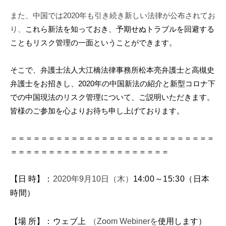
m
また、中国では2020年も引き続き新しい法律が公布されてお
i
り、
これら新法を知っておき、予期せぬトラブルを回避する
こともリスク管理の一面ということができます。
そこで、弁護士法人大江橋法律事務所松本亮弁護士と高槻史
弁護士をお招きし、2020年の中国新法の紹介と新型コロナ下
での中国現法のリスク管理について、ご説明いただきます。
皆様のご参加を心よりお待ち申し上げております。
＝＝＝＝＝＝＝＝＝＝＝＝＝＝＝＝＝＝＝＝＝＝＝＝＝＝＝
＝＝＝＝＝＝＝＝＝＝＝＝＝＝＝＝＝＝＝＝＝
【日 時】
：
2020年9月10日（木）
14:00
～
15:30
（日本
時間）
【場 所】
：ウェブ上
（Zoom Webinerを
使用します
）