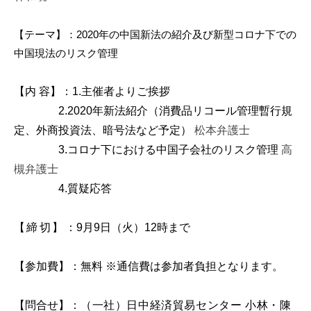
【テーマ】：2020年の中国新法の紹介及び新型コロナ下での
中国現法のリスク管理
【内 容】
：1.主催者よりご挨拶
2.2020
年新法紹介（消費品リコール管理暫行規
定、外商投資法、暗号法など予定）
松本弁護士
3.
コロナ下における中国子会社のリスク管理
高
槻弁護士
4.
質疑応答
【締切】
：9月9日（火）12時まで
【参加費】
：無料 ※通信費は参加者負担となります。
【問合せ】
：
（一社）日中経済貿易センター 小林・陳