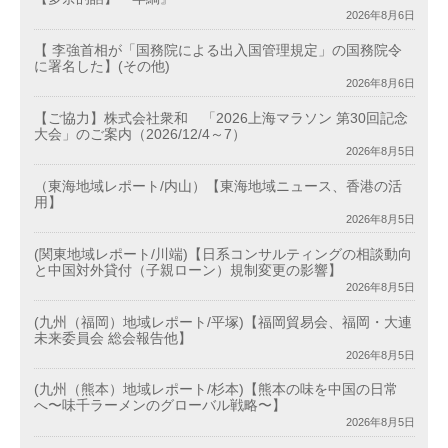
2026年8月6日
【 李強首相が「国務院による出入国管理規定」の国務院令
に署名した】(その他)
2026年8月6日
【ご協力】株式会社衆和 「2026上海マラソン 第30回記念
大会」のご案内（2026/12/4～7）
2026年8月5日
（東海地域レポート/内山）【東海地域ニュース、香港の活
用】
2026年8月5日
(関東地域レポート/川端)【日系コンサルティングの相談動向
と中国対外貸付（子親ローン）規制変更の影響】
2026年8月5日
(九州（福岡）地域レポート/平塚)【福岡貿易会、福岡・大連
未来委員会 総会報告他】
2026年8月5日
(九州（熊本）地域レポート/杉本)【熊本の味を中国の日常
へ〜味千ラーメンのグローバル戦略〜】
2026年8月5日