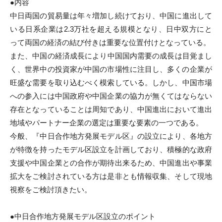
●内容
i
中日両国の貿易量は年々増加し続けており、
中国に進出して
いる日系企業は
2.3
万社を超える規模となり、
日中双方にと
って両国の経済の結び付きは重要な位置付けとなって
いる。
また、中国の経済成長により中国国内需要の成長は目覚まし
く、
世界中の投資家が中国の市場性に注目し、
多くの企業が
旺盛な需要を取り込むべく模索している。しかし、
中国市場
への参入には中国政府や中国企業の協力が無くてはならな
い
存在となっていることは周知であり、
中国進出において進出
地域やパートナー企業の選定は重要な要素の
一つである。
今般、『中日合作地方発展モデル区』の設立により、
各地方
が特徴を持ったモデル区設立を計画しており、
積極的な政府
支援や中国企業との合作が期待出来るため、
中国進出や事業
拡大をご検討されている方は是非とも情報収集、
そして現地
視察をご検討頂きたい。
●中日合作地方発展モデル区設立のポイント