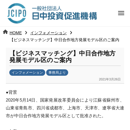
コ
日
ー
ン
中
メ
テ
ニ
投
ュ
ン
日
ー
j
HOME
インフォメーション
ツ
資
c
【ビジネスマッチング】中日合作地方発展モデル区のご案内
中
へ
i
促
ス
【ビジネスマッチング】中日合作地方
p
投
進
キ
発展モデル区のご案内
o
ッ
機
資
インフォメーション
事務局より
プ
構
促
2021年3月26日
b
y
進
●背景
k
2020
年
5
月
14
日、国家発展改革委員会により江蘇省蘇州市、
a
機
山東省青島市、四川省成都市、上海市、天津市、
遼寧省大連
n
a
構
市が中日合作地方発展モデル区として批准された。
u
m