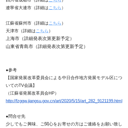
遼寧省大連市（詳細は
こちら
）
江蘇省蘇州市（
詳細は
こちら
）
天津市（詳細は
こちら
）
上海市（詳細発表次第更新予定）
山東省青島市（詳細発表次第更新予定）
●参考
【国家発展改革委員会による中日合作地方発展モデル区につ
いての
TV
会議】
（江蘇省発展改革員会
HP
）
http://fzggw.jiangsu.gov.cn/
art/2020/5/15/art_282_9121199.
html
●問合せ先
少しでもご興味、ご関心をお寄せの方はご連絡をお願い致し