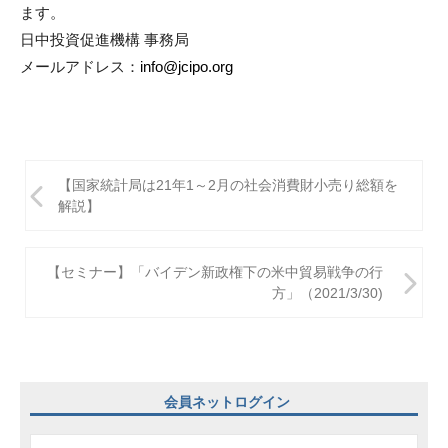
ます。
日中投資促進機構 事務局
メールアドレス：
info@jcipo.org
投
【国家統計局は21年1～2月の社会消費財小売り総額を
稿
解説】
ナ
ビ
【セミナー】「バイデン新政権下の米中貿易戦争の行
方」（2021/3/30)
ゲ
ー
シ
ョ
会員ネットログイン
ン