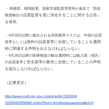
i
・ 商務部、税関総署、国家市場監督管理局が連名で『防疫
物資輸出の
品質監督を更に強化することに関する公告』
を発布。
・4月26日以降に輸出される非医療用マスクは、
中国の品質
基準もしくは
国外の品質基準に合致していることを通関
時に関連する声明を
出さなければならない。
・4月26日以降の医療物資の輸出通関時には輸入国（地区）
の品質基準と
安全基準の要求に合致していることの声明
を提出しなければならな
い。
（記事原文）
http://www.mofcom.gov.cn/
article/b/c/202004/
20200402958960.shtml?from=
timeline&isappinstalled=0