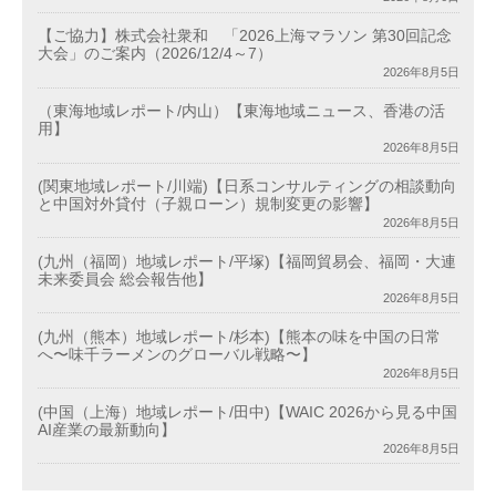
【ご協力】株式会社衆和 「2026上海マラソン 第30回記念
大会」のご案内（2026/12/4～7）
2026年8月5日
（東海地域レポート/内山）【東海地域ニュース、香港の活
用】
2026年8月5日
(関東地域レポート/川端)【日系コンサルティングの相談動向
と中国対外貸付（子親ローン）規制変更の影響】
2026年8月5日
(九州（福岡）地域レポート/平塚)【福岡貿易会、福岡・大連
未来委員会 総会報告他】
2026年8月5日
(九州（熊本）地域レポート/杉本)【熊本の味を中国の日常
へ〜味千ラーメンのグローバル戦略〜】
2026年8月5日
(中国（上海）地域レポート/田中)【WAIC 2026から見る中国
AI産業の最新動向】
2026年8月5日