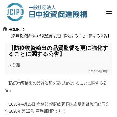
コ
日
ー
ン
中
メ
テ
ニ
投
ュ
ン
日
ー
j
HOME
ツ
資
c
【防疫物資輸出の品質監督を更に強化することに関する公告】
中
へ
i
促
ス
【防疫物資輸出の品質監督を更に強化す
p
投
進
キ
ることに関する公告】
o
ッ
機
資
未分類
プ
構
促
2020年4月28日
b
y
進
『防疫物資輸出の品質監督を更に強化することに関する公
k
告』
a
機
n
a
構
（2020年4月25日 商務部 税関総署 国家市場監督管理総局公
u
告2020年
第12号 商務部HPより ）
m