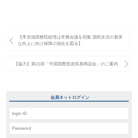
投
【李克強国務院総理は常務会議を招集 国民生活の着実
稿
な向上に向け保障の強化を図る】
ナ
ビ
【協力】第21回「中国国際投資貿易商談会」のご案内
ゲ
ー
シ
会員ネットログイン
ョ
ン