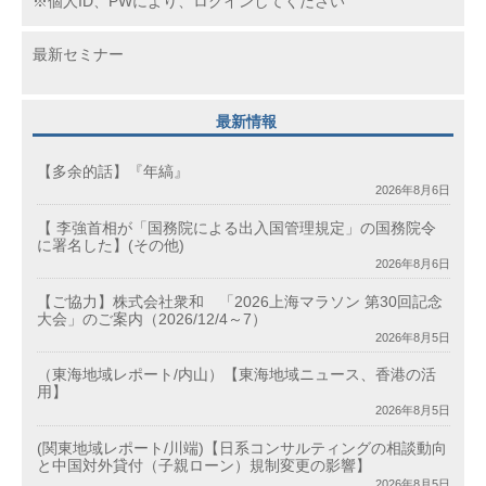
※個人ID、PWにより、ログインしてください
最新セミナー
最新情報
【多余的話】『年縞』
2026年8月6日
【 李強首相が「国務院による出入国管理規定」の国務院令
に署名した】(その他)
2026年8月6日
【ご協力】株式会社衆和 「2026上海マラソン 第30回記念
大会」のご案内（2026/12/4～7）
2026年8月5日
（東海地域レポート/内山）【東海地域ニュース、香港の活
用】
2026年8月5日
(関東地域レポート/川端)【日系コンサルティングの相談動向
と中国対外貸付（子親ローン）規制変更の影響】
2026年8月5日