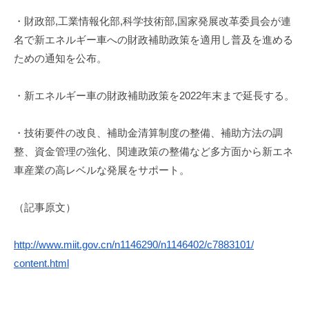
m
・財政部,工業情報化部,科学技術部,国家発展改革委員会が連
i
名で新エネルギー車への財政補助政策を適用し普及を進める
ための通知を公布。
・新エネルギー車の財政補助政策を2022年末まで延長する。
・技術要件の改良、補助金清算制度の整備、補助方法の調
整、資金管理の強化、関連政策の整備など多方面から新エネ
車産業の高レベルな発展をサポート。
（記事原文）
http://www.miit.gov.cn/
n1146290/n1146402/c7883101/
content.html