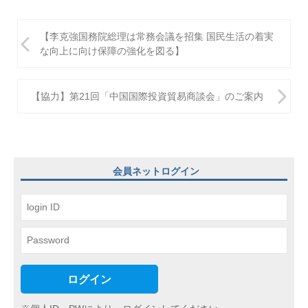
投
【李克強国務院総理は常務会議を招集 国民生活の着実
稿
な向上に向け保障の強化を図る】
ナ
ビ
【協力】第21回「中国国際投資貿易商談会」のご案内
ゲ
ー
シ
会員ネットログイン
ョ
ン
ログイン