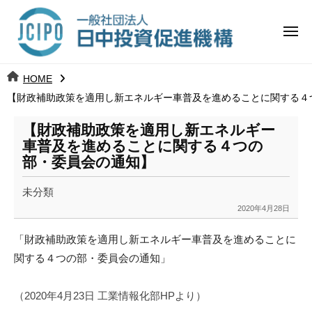
コ
日
ー
ン
中
メ
テ
ニ
投
ュ
ン
日
ー
j
HOME
ツ
資
c
【財政補助政策を適用し新エネルギー車普及を進めることに関する４
中
へ
i
促
ス
p
【財政補助政策を適用し新エネルギー
投
進
キ
o
車普及を進めることに関する４つの
ッ
機
部・委員会の通知】
資
プ
構
促
未分類
2020年4月28日
b
進
y
「財政補助政策を適用し新エネルギー車普及を進めることに
k
機
関する４つの部・委員会の通知」
a
構
n
a
（2020年4月23日 工業情報化部HPより）
u