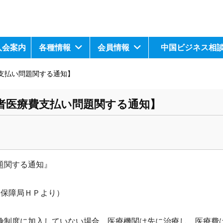
入会案内
各種情報
会員情報
中国ビジネス相
支払い問題関する通知】
者医療費支払い問題関する通知】
題関する通知』
療保障局ＨＰより）
険制度に加入して
いない場合、医療機関は先に治療し、
医療費