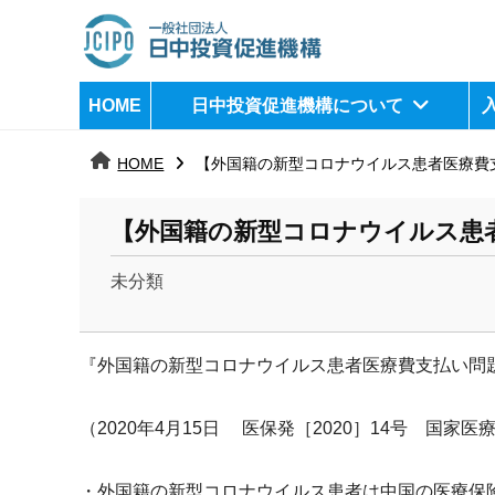
コ
ン
テ
日
j
HOME
日中投資促進機構について
ン
c
中
ツ
i
HOME
【外国籍の新型コロナウイルス患者医療費
へ
p
投
ス
o
資
【外国籍の新型コロナウイルス患
キ
ッ
促
未分類
プ
b
進
y
機
『外国籍の新型コロナウイルス患者医療費支払い問
k
a
構
n
（
2020
年
4
月
15
日 医保発［2020］14号
国家医
a
u
・
外国籍の新型コロナウイルス患者は中国の医療保