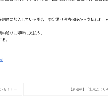
険制度に加入して
いる場合、規定通り医療保険から支払われ、
契約通りに即時に支払う。
する。
ml
ンセミナー
【新連載】「北京だより4