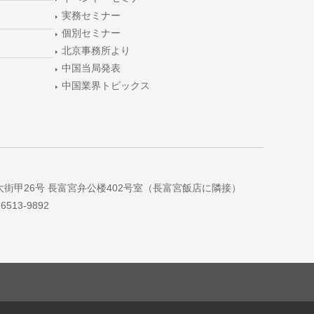
実務セミナー
個別セミナー
北京事務所より
中国当局発表
中国業界トピックス
大街甲26号 長富宮弁公楼402号室（長富宮飯店に隣接）
-6513-9892