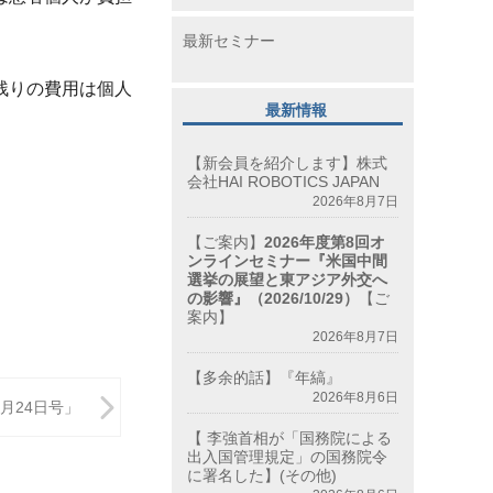
最新セミナー
残りの費用は個人
最新情報
【新会員を紹介します】株式
会社HAI ROBOTICS JAPAN
2026年8月7日
【ご案内】
2026年度第8回オ
ンラインセミナー『米国中間
選挙の展望と東アジア外交へ
の影響』（2026/10/29）
【ご
案内】
2026年8月7日
【多余的話】『年縞』
2026年8月6日
月24日号」
【 李強首相が「国務院による
出入国管理規定」の国務院令
に署名した】(その他)