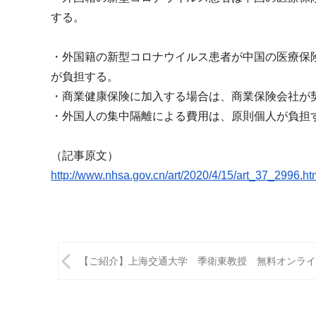
m
する。
i
・
外国籍の新型コロナウイルス患者が中国の医療保
が負担する。
・商業健康保険に加入する場合は、
商業保険会社が
・外国人の集中隔離による費用は、原則個人が負担
（記事原文）
http://www.nhsa.gov.cn/art/
2020/4/15/art_37_2996.ht
投
【ご紹介】上海交通大学 季衛東教授 無料オンライ
稿
ナ