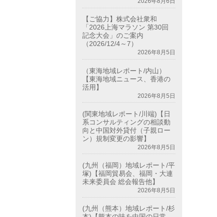
2026年8月6日
【ご協力】株式会社衆和
「2026上海マラソン 第30回
記念大会」のご案内
（2026/12/4～7）
2026年8月5日
（東海地域レポート/内山）
【東海地域ニュース、香港の
活用】
2026年8月5日
(関東地域レポート/川端)【日
系コンサルティングの相談動
向と中国対外貸付（子親ロー
ン）規制変更の影響】
2026年8月5日
(九州（福岡）地域レポート/平
塚)【福岡貿易会、福岡・大連
未来委員会 総会報告他】
2026年8月5日
(九州（熊本）地域レポート/杉
本)【熊本の味を中国の日常