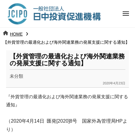
コ
日
ー
ン
中
メ
テ
ニ
投
ュ
ン
日
ー
j
HOME
ツ
資
c
【外貨管理の最適化および海外関連業務の発展支援に関する通知】
中
へ
i
促
ス
p
【外貨管理の最適化および海外関連業務
投
進
キ
o
の発展支援に関する通知】
ッ
機
資
未分類
プ
構
促
2020年4月23日
b
y
進
『外貨管理の最適化および海外関連業務の発展支援に関する
k
通知』
a
機
n
構
a
（2020年4月14日 匯発[2020]8号
国家外為管理局HPよ
u
り
）
m