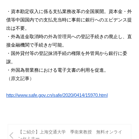
i
・
資本勘定収入に係る支払業務改革の全国展開。資本金・
外
債等中国国内での支払充当時に事前に銀行へのエビデンス提
出は
不要。
・外為送金取消時の
外為管理局
への登記手続きの廃止し、
直
接金融機関で手続きが可能。
・国外貸付等の登記抹消手続の権限を外管局から銀行に委
譲。
・
外国為替業務における電子文書の利用を促進。
（原文記事）
http://www.safe.gov.cn/safe/
2020/0414/15970.html
投
【ご紹介】上海交通大学 季衛東教授 無料オンライ
ンセミナー