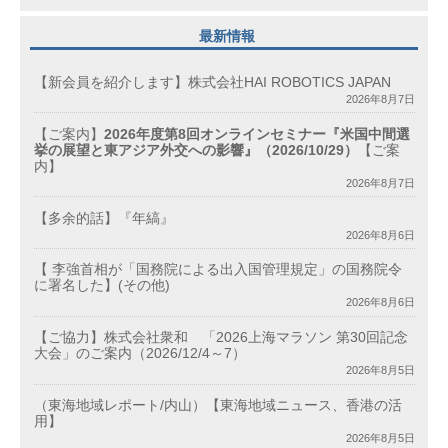
最新情報
【新会員を紹介します】株式会社HAI ROBOTICS JAPAN
2026年8月7日
【ご案内】
2026年度第8回オンラインセミナー『米国中間選
挙の展望と東アジア外交への影響』（2026/10/29）
【ご案
内】
2026年8月7日
【多余的話】『年縞』
2026年8月6日
【 李強首相が「国務院による出入国管理規定」の国務院令
に署名した】(その他)
2026年8月6日
【ご協力】株式会社衆和 「2026上海マラソン 第30回記念
大会」のご案内（2026/12/4～7）
2026年8月5日
（東海地域レポート/内山）【東海地域ニュース、香港の活
用】
2026年8月5日