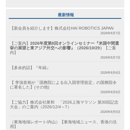
最新情報
【新会員を紹介します】株式会社HAI ROBOTICS JAPAN
2026年8月7日
【ご案内】
2026年度第8回オンラインセミナー『米国中間選
挙の展望と東アジア外交への影響』（2026/10/29）
【ご案
内】
2026年8月7日
【多余的話】『年縞』
2026年8月6日
【 李強首相が「国務院による出入国管理規定」の国務院令
に署名した】(その他)
2026年8月6日
【ご協力】株式会社衆和 「2026上海マラソン 第30回記念
大会」のご案内（2026/12/4～7）
2026年8月5日
（東海地域レポート/内山）【東海地域ニュース、香港の活
用】