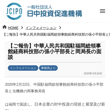
コ
日
ー
ン
中
メ
テ
ニ
投
ュ
ン
日
ー
j
HOME
インフォメーション
ツ
資
c
【ご報告】中華人民共和国駐福岡総領事館経商科技部の張小平部長と
中
へ
i
促
ス
p
【ご報告】中華人民共和国駐福岡総領事
投
進
キ
o
館経商科技部の張小平部長と岡局長の面
ッ
機
談
資
プ
構
促
インフォメーション
事務局より
2020年3月24日
b
進
y
2020
年2月22日、中国駐福岡総領事館経商科技部の張小平部
k
機
長と当機構の岡事務局長
a
構
n
a
は福岡で面談し、
日本企業の対中投資の現状と展望及び新
u