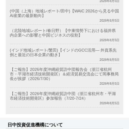
2026年8月5日
(中国（上海）地域レポート/田中)【WAIC 2026から見る中国
AI産業の最新動向】
2026年8月5日
（北陸地域レポート/春日野）【中東情勢下における福井県
内企業への影響と中国ビジネスの役割】
2026年8月5日
(インド地域レポート/繁田)【インドのGCC活用― 外資系先
例と最近の日本企業の動き】
2026年8月5日
【ご報告】2026年度沖縄経貿訪中団報告会（浙江省杭州
市・平湖市経済技術開発区）＆経済貿易交流会にて岡事務局
長が挨拶（2026/7/30）
2026年8月5日
【ご報告】2026年度沖縄経貿訪中団（浙江省杭州市・平湖
市経済技術開発区）参加報告（7/20-7/24）
2026年8月5日
日中投資促進機構について