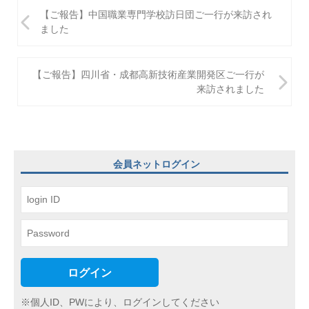
投
【ご報告】中国職業専門学校訪日団ご一行が来訪され
稿
ました
ナ
ビ
【ご報告】四川省・成都高新技術産業開発区ご一行が
来訪されました
ゲ
ー
シ
ョ
会員ネットログイン
ン
ログイン
※個人ID、PWにより、ログインしてください