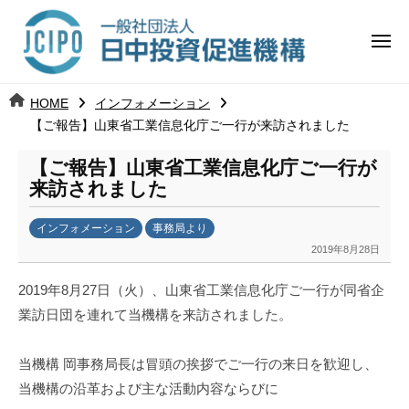
コ
日
ー
ン
中
メ
テ
ニ
投
ュ
ン
日
ー
j
HOME
インフォメーション
ツ
資
c
【ご報告】山東省工業信息化庁ご一行が来訪されました
中
へ
i
促
ス
【ご報告】山東省工業信息化庁ご一行が
p
投
進
キ
来訪されました
o
ッ
機
資
インフォメーション
事務局より
プ
構
促
2019年8月28日
b
y
進
2019年8月27日（火）、山東省工業信息化庁ご一行が同省企
k
業訪日団を連れて当機構を来訪されました。
a
機
n
a
構
当機構 岡事務局長は冒頭の挨拶でご一行の来日を歓迎し、
u
当機構の沿革および主な活動内容ならびに
m