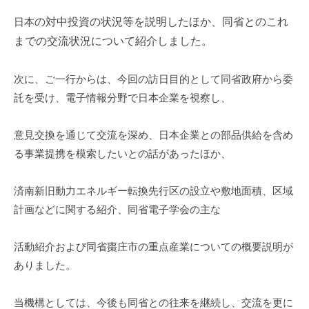
i
日本
の対中投資の状況等を説明したほか、同省とのこれ
までの交流状況について紹介しました。
次に、ご一行からは、今回の訪日目的として同省政府から委
託を受け、電子情報分野で日本企業を視察し、
意見交換を通じて交流を深め、日本企業との部品供給を含め
る事業提携を模索したいとの話があったほか、
済南新旧動力エネルギー転換先行区の設立や敷地面積、区域
計画などに関する紹介、同省電子学会の主な
活動紹介および同省棗庄市の重点産業についての概要説明が
ありました。
当機構としては、今後も同省との往来を継続し、交流を更に