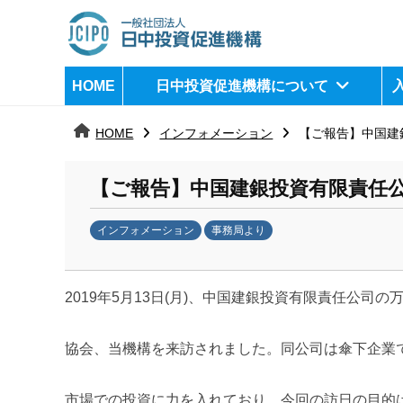
コ
ン
テ
日
j
HOME
日中投資促進機構について
ン
c
中
ツ
i
HOME
インフォメーション
【ご報告】中国建
へ
p
投
ス
o
資
【ご報告】中国建銀投資有限責任公
キ
ッ
促
インフォメーション
事務局より
プ
b
進
y
機
2019年5月13日(月)、中国建銀投資有限責任公
k
a
構
n
協会、当機構を来訪されました。
同公司は傘下企業
a
u
市場での投資に力を入れており、今回の訪日の目的