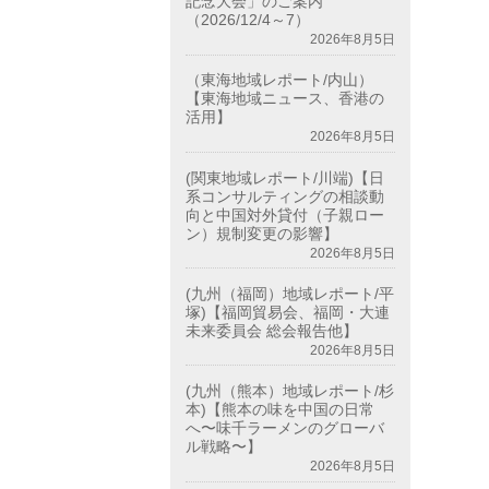
記念大会」のご案内
（2026/12/4～7）
2026年8月5日
（東海地域レポート/内山）
【東海地域ニュース、香港の
活用】
2026年8月5日
(関東地域レポート/川端)【日
系コンサルティングの相談動
向と中国対外貸付（子親ロー
ン）規制変更の影響】
2026年8月5日
(九州（福岡）地域レポート/平
塚)【福岡貿易会、福岡・大連
未来委員会 総会報告他】
2026年8月5日
(九州（熊本）地域レポート/杉
本)【熊本の味を中国の日常
へ〜味千ラーメンのグローバ
ル戦略〜】
2026年8月5日