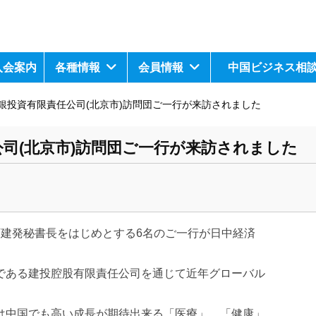
入会案内
各種情報
会員情報
中国ビジネス相
銀投資有限責任公司(北京市)訪問団ご一行が来訪されました
司(北京市)訪問団ご一行が来訪されました
司の万建発秘書長をはじめとする6名のご一行が日中経済
である建投腔股有限責任公司を通じて近年グローバル
は中国でも高い
成長が期待出来る「医療」、「健康」