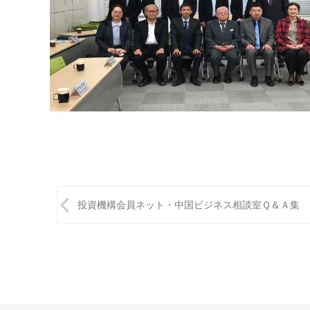
投
投資機構会員ネット・中国ビジネス相談室Ｑ＆Ａ集
稿
ナ
ビ
ゲ