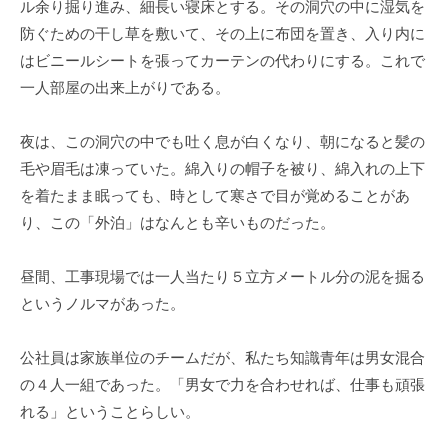
ル余り掘り進み、細長い寝床とする。その洞穴の中に湿気を
防ぐための干し草を敷いて、その上に布団を置き、入り内に
はビニールシートを張ってカーテンの代わりにする。これで
一人部屋の出来上がりである。
夜は、この洞穴の中でも吐く息が白くなり、朝になると髪の
毛や眉毛は凍っていた。綿入りの帽子を被り、綿入れの上下
を着たまま眠っても、時として寒さで目が覚めることがあ
り、この「外泊」はなんとも辛いものだった。
昼間、工事現場では一人当たり５立方メートル分の泥を掘る
というノルマがあった。
公社員は家族単位のチームだが、私たち知識青年は男女混合
の４人一組であった。「男女で力を合わせれば、仕事も頑張
れる」ということらしい。