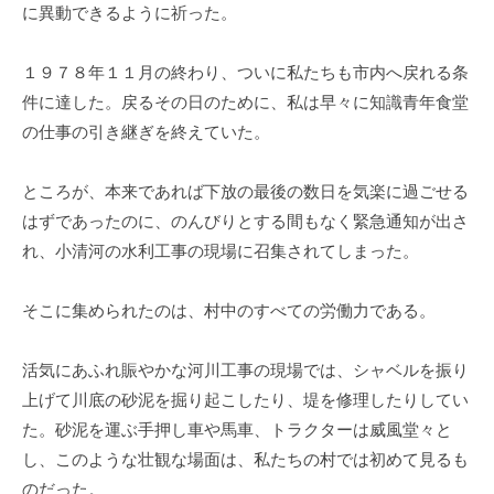
に異動できるように祈った。
１９７８年１１月の終わり、ついに私たちも市内へ戻れる条
件に達した。戻るその日のために、私は早々に知識青年食堂
の仕事の引き継ぎを終えていた。
ところが、本来であれば下放の最後の数日を気楽に過ごせる
はずであったのに、のんびりとする間もなく緊急通知が出さ
れ、小清河の水利工事の現場に召集されてしまった。
そこに集められたのは、村中のすべての労働力である。
活気にあふれ賑やかな河川工事の現場では、シャベルを振り
上げて川底の砂泥を掘り起こしたり、堤を修理したりしてい
た。砂泥を運ぶ手押し車や馬車、トラクターは威風堂々と
し、このような壮観な場面は、私たちの村では初めて見るも
のだった。