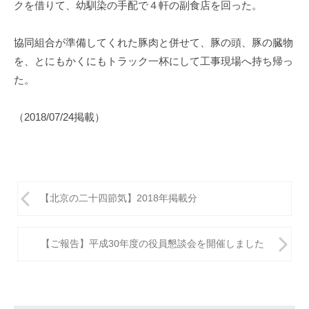
クを借りて、幼馴染の手配で４軒の副食店を回った。
協同組合が準備してくれた豚肉と併せて、豚の頭、豚の臓物
を、とにもかくにもトラック一杯にして工事現場へ持ち帰っ
た。
（2018/07/24掲載）
投
【北京の二十四節気】2018年掲載分
稿
ナ
【ご報告】平成30年度の役員懇談会を開催しました
ビ
ゲ
ー