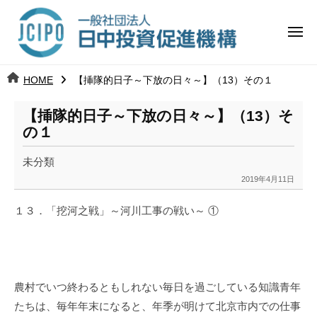
コ
日
ー
ン
中
メ
テ
ニ
投
ュ
ン
日
ー
j
HOME
【挿隊的日子～下放の日々～】（13）その１
ツ
資
c
中
へ
i
促
【挿隊的日子～下放の日々～】（13）そ
ス
p
の１
投
進
キ
o
ッ
機
未分類
資
2019年4月11日
プ
b
構
促
y
１３．「
挖
河之戦」～河川工事の戦い～ ①
k
進
a
n
機
a
構
u
農村でいつ終わるともしれない毎日を過ごしている知識青年
m
たちは、毎年年末になると、年季が明けて北京市内での仕事
i