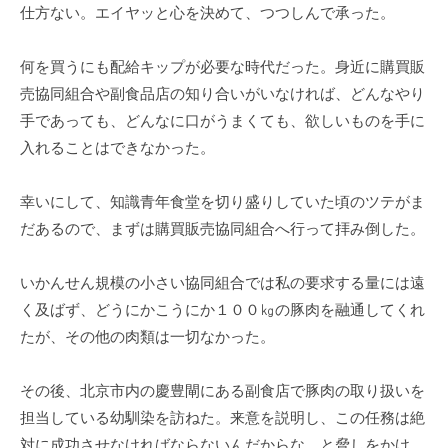
仕方ない。エイヤッと心を決めて、つつしんで承った。
何を買うにも配給キップが必要な時代だった。身近に購買販
売協同組合や副食品店の知り合いがいなければ、どんなやり
手であっても、どんなに口がうまくても、欲しいものを手に
入れることはできなかった。
幸いにして、知識青年食堂を切り盛りしていた頃のツテがま
だあるので、まずは購買販売協同組合へ行って拝み倒した。
いかんせん規模の小さい協同組合では私の要求する量には遠
く及ばず、どうにかこうにか１００㎏の豚肉を融通してくれ
たが、その他の肉類は一切なかった。
その後、北京市内の慶豊閘にある副食店で豚肉の取り扱いを
担当している幼馴染を訪ねた。来意を説明し、この任務は絶
対に成功させなければならないんだからな、と脅しをかけ