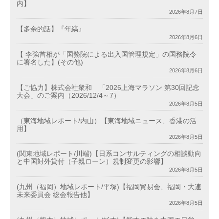
内】
2026年8月7日
【多余的話】『年縞』
2026年8月6日
【 李強首相が「国務院による出入国管理規定」の国務院令
に署名した】(その他)
2026年8月6日
【ご協力】株式会社衆和 「2026上海マラソン 第30回記念
大会」のご案内（2026/12/4～7）
2026年8月5日
（東海地域レポート/内山）【東海地域ニュース、香港の活
用】
2026年8月5日
(関東地域レポート/川端)【日系コンサルティングの相談動向
と中国対外貸付（子親ローン）規制変更の影響】
2026年8月5日
(九州（福岡）地域レポート/平塚)【福岡貿易会、福岡・大連
未来委員会 総会報告他】
2026年8月5日