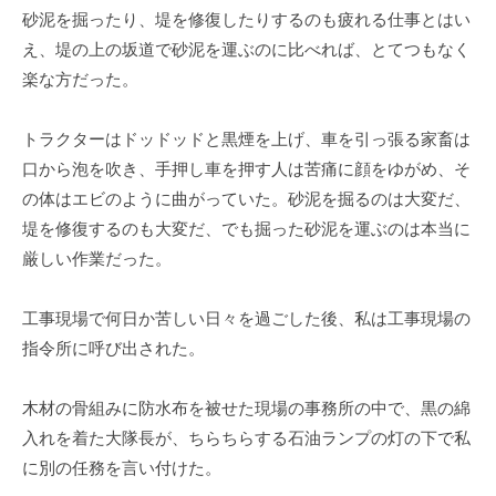
砂泥を掘ったり、堤を修復したりするのも疲れる仕事とはい
え、堤の上の坂道で砂泥を運ぶのに比べれば、とてつもなく
楽な方だった。
トラクターはドッドッドと黒煙を上げ、車を引っ張る家畜は
口から泡を吹き、手押し車を押す人は苦痛に顔をゆがめ、そ
の体はエビのように曲がっていた。砂泥を掘るのは大変だ、
堤を修復するのも大変だ、でも掘った砂泥を運ぶのは本当に
厳しい作業だった。
工事現場で何日か苦しい日々を過ごした後、私は工事現場の
指令所に呼び出された。
木材の骨組みに防水布を被せた現場の事務所の中で、黒の綿
入れを着た大隊長が、ちらちらする石油ランプの灯の下で私
に別の任務を言い付けた。