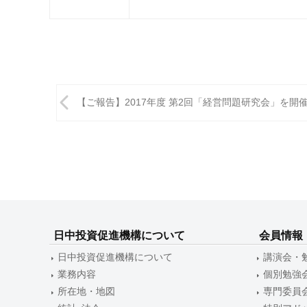
投
【ご報告】2017年度 第2回「経営問題研究会」を開
稿
ナ
ビ
ゲ
ー
日中投資促進機構について
会員情報
シ
日中投資促進機構について
講演会・
ョ
業務内容
個別勉強
ン
所在地・地図
専門委員