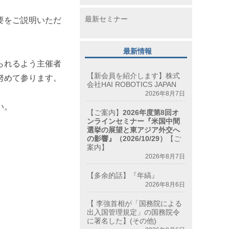
最新セミナー
要をご説明いただ
最新情報
られるよう主催者
【新会員を紹介します】株式
努めて参ります。
会社HAI ROBOTICS JAPAN
2026年8月7日
い。
【ご案内】
2026年度第8回オ
ンラインセミナー『米国中間
選挙の展望と東アジア外交へ
の影響』（2026/10/29）
【ご
案内】
2026年8月7日
【多余的話】『年縞』
2026年8月6日
【 李強首相が「国務院による
出入国管理規定」の国務院令
に署名した】(その他)