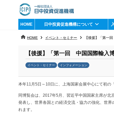
コ
ン
テ
日
j
HOME
日中投資促進機構について
ン
c
中
ツ
i
HOME
イベント・セミナー
【後援】「第一回
へ
p
投
ス
o
資
【後援】「第一回 中国国際輸入
キ
ッ
促
イベント・セミナー
インフォメーション
プ
b
進
y
機
本年11月5日～10日に、上海国家会展中心にて初
k
a
構
同博覧会は、2017年5月、習近平中国国家主席が
n
発表し、世界各国との経済交流・協力の強化、世界
a
れます。
u