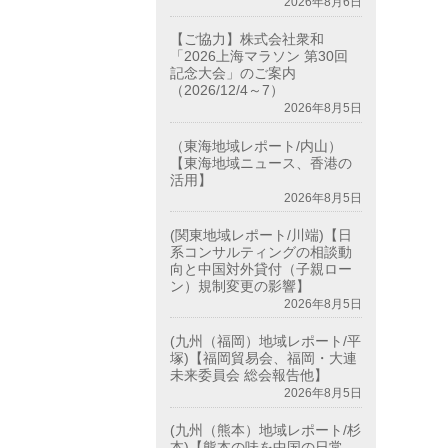
2026年8月6日
【ご協力】株式会社衆和
「2026上海マラソン 第30回
記念大会」のご案内
（2026/12/4～7）
2026年8月5日
（東海地域レポート/内山）
【東海地域ニュース、香港の
活用】
2026年8月5日
(関東地域レポート/川端)【日
系コンサルティングの相談動
向と中国対外貸付（子親ロー
ン）規制変更の影響】
2026年8月5日
(九州（福岡）地域レポート/平
塚)【福岡貿易会、福岡・大連
未来委員会 総会報告他】
2026年8月5日
(九州（熊本）地域レポート/杉
本)【熊本の味を中国の日常